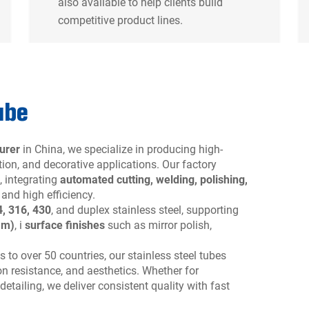
also available to help clients build
competitive product lines.
ube
urer
in China, we specialize in producing high-
ction, and decorative applications. Our factory
, integrating
automated cutting, welding, polishing,
 and high efficiency.
4, 316, 430
, and duplex stainless steel, supporting
mm)
, i
surface finishes
such as mirror polish,
s to over 50 countries, our stainless steel tubes
on resistance, and aesthetics. Whether for
detailing, we deliver consistent quality with fast