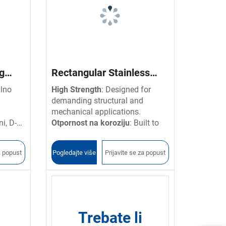
eg
Rectangular Stainless
lika
Steel Tubes
alno
High Strength
: Designed for
demanding structural and
mechanical applications.
i, D-
Otpornost na koroziju
: Built to
withstand harsh environmental
ni
conditions, offering superior
a popust
Pogledajte više
Prijavite se za popust
04/316.
protection against rust and wear.
Customizable Sizes
: Available in
a wide range of dimensions, wall
thicknesses, and finishes to meet
your specific requirements.
Precision Engineering
:
Trebate li
Manufactured to tight