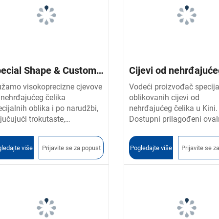
ecial Shape & Custom
Cijevi od nehrđajuć
ubes
čelika specijalnog ob
užamo visokoprecizne cjevove
Vodeći proizvođač specij
 nehrđajućeg čelika
oblikovanih cijevi od
cijalnih oblika i po narudžbi,
nehrđajućeg čelika u Kini.
jučujući trokutaste,
Dostupni prilagođeni ovaln
terokutaste, u obliku slova D i
oblikovani, trokutasti,
uge nestandardne profile.
šesterokutni i nestandard
ledajte više
Prijavite se za popust
Pogledajte više
Prijavite se z
stupna OEM i ODM
profili u razredima 201/3
ilagodba s opcijama obrade
Podržavamo OEM i ODM.
vršine, rezanja i pakovanja.