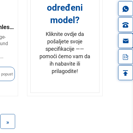
tolerances, ensuring consistent
određeni
performance across all products.
model?
Wide Range of Applications
:
Perfect for use in architectural
nless
design, exterior and interior
Kliknite ovdje da
ge-
railings, automotive parts,
in
pošaljete svoje
ound
furniture structures, and more.
specifikacije ——
pomoći ćemo vam da
,
able in
ih nabavite ili
r
prilagodite!
a popust
urer
»