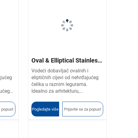
Oval & Elliptical Stainless
Steel Tubes
Vodeći dobavljač ovalnih i
ajućeg
eliptičnih cijevi od nehrđajućeg
čelika u raznim legurama.
jućeg
Idealno za arhitekturu,
recizno
automobilsku industriju i
u i
industriju namještaja. Nudimo
a popust
Pogledajte više
Prijavite se za popust
prilagođene dimenzije, završne
sku i
obrade i oblike kako bismo
zadovoljili specifične potrebe
projekta.