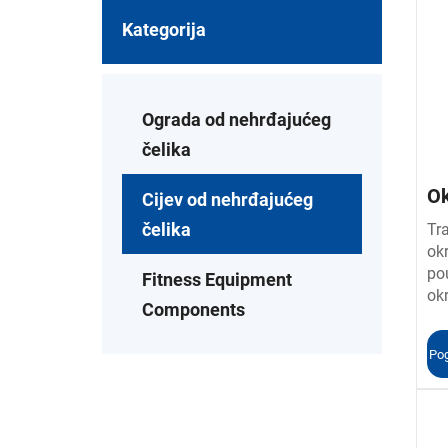
Kategorija
Ograda od nehrđajućeg
čelika
Ok
Cijev od nehrđajućeg
ne
čelika
Tra
ok
po
Fitness Equipment
ok
Components
cij
Ki
Pog
vr
kor
Do
us