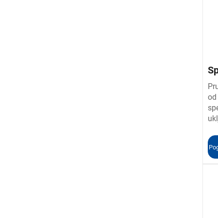
Sp
T
Pr
od
spe
ukl
šes
dr
Pog
Do
pr
po