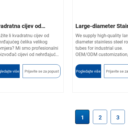
adratna cijev od
Large-diameter Stai
hrđajućeg čelika
Steel Round Tube
žite li kvadratnu cijev od
We supply high-quality lar
hrđajućeg čelika velikog
diameter stainless steel r
likog prečnika
omjera? Mi smo profesionalni
tubes for industrial use.
oizvođač cijevi od nehrđajućeg
OEM/ODM customization
lika u Kini koji nudi OEM/ODM
seamless or welded, avail
šenja za kvadratne cijevi s
304, 316L, 310S, and othe
ledajte više
Prijavite se za popust
Pogledajte više
Prijavite se z
gotrajnom kvalitetom,
grades. Trusted manufact
eciznim dimenzijama i
with global delivery.
nkurentnim tvorničkim
enama. Prilagodite veličinu,
zred i završnu obradu površine
ć danas.
1
2
3