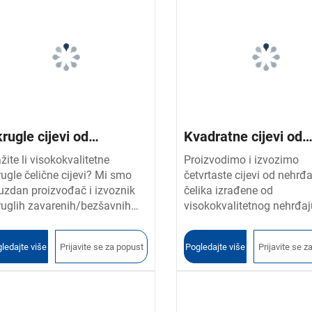
rugle cijevi od
Kvadratne cijevi od
hrđajućeg čelika
nehrđajućeg čelika
žite li visokokvalitetne
Proizvodimo i izvozimo
rugle čelične cijevi? Mi smo
četvrtaste cijevi od nehrđ
uzdan proizvođač i izvoznik
čelika izrađene od
ruglih zavarenih/bezšavnih
visokokvalitetnog nehrđa
evi od nehrđajućeg čelika u
čelika i legiranih čelika. P
ni. Naši proizvodi nude
rezane, otporne na korozij
ledajte više
Prijavite se za popust
Pogledajte više
Prijavite se z
hunsku čvrstoću, otpornost na
prilagodljive—idealne za
oziju i precizne dimenzije.
konstrukcijsku, arhitekton
stupne OEM i prilagođene
industrijsku upotrebu.
luge.