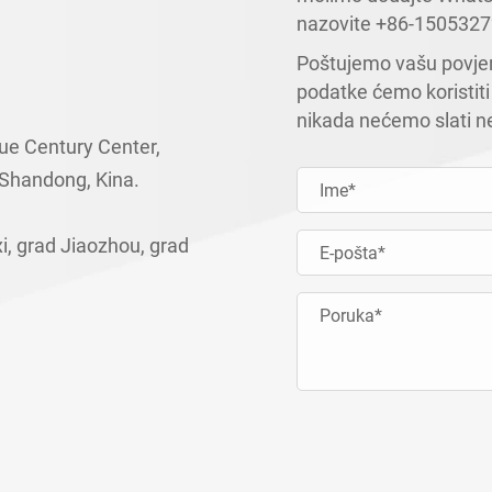
nazovite
+86-1505327
Poštujemo vašu povjerl
podatke ćemo koristiti 
nikada nećemo slati ne
ue Century Center,
 Shandong, Kina.
xi, grad Jiaozhou, grad