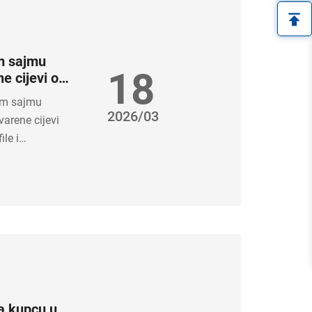
m sajmu
18
e cijevi od
strukcijske
om sajmu
2026/03
varene cijevi
le i
premu i
ka kupcu u