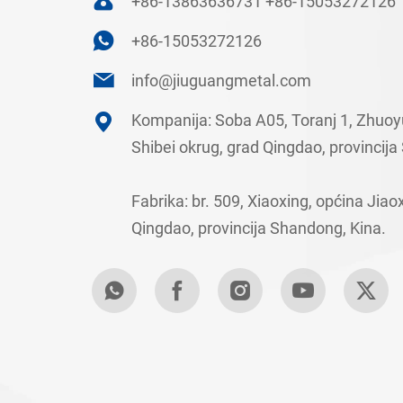
+86-13863636731
+86-15053272126
+86-15053272126
info@jiuguangmetal.com
Kompanija: Soba A05, Toranj 1, Zhuoy
Shibei okrug, grad Qingdao, provincija
Fabrika: br. 509, Xiaoxing, općina Jiao
Qingdao, provincija Shandong, Kina.