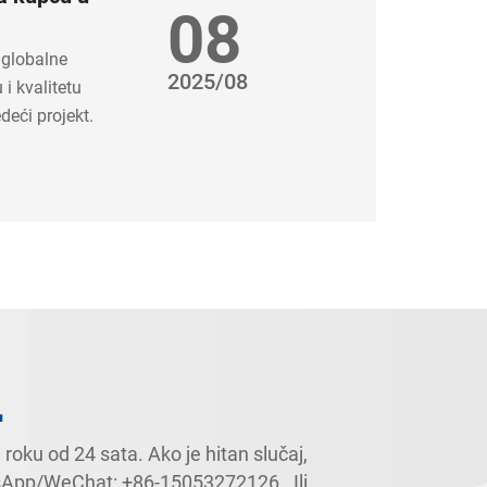
08
 globalne
2025/08
i kvalitetu
deći projekt.
oku od 24 sata. Ako je hitan slučaj,
sApp/WeChat:
+86-15053272126
,. Ili