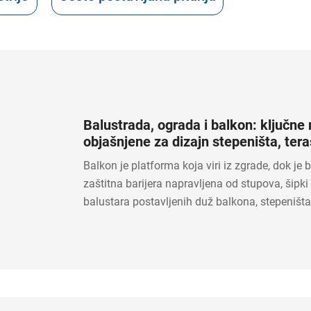
Balustrada, ograda i balkon: ključne 
objašnjene za dizajn stepeništa, tera
balkona
Balkon je platforma koja viri iz zgrade, dok je 
zaštitna barijera napravljena od stupova, šipki 
balustara postavljenih duž balkona, stepeništa, 
sprata. Ograda je širi pojam za sigurnosnu barij
rukohvata. Ukratko, balkon je sam prostor, a ba
ograda je ono što pomaže zaštititi taj prostor.