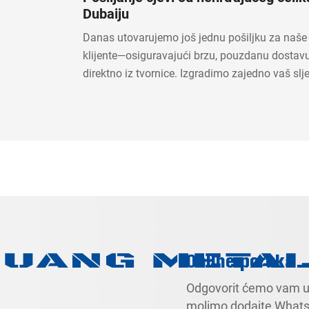
Dubaiju
Danas utovarujemo još jednu pošiljku za naše
klijente—osiguravajući brzu, pouzdanu dostavu 
direktno iz tvornice. Izgradimo zajedno vaš slje
Online poruka
Odgovorit ćemo vam u r
molimo dodajte What