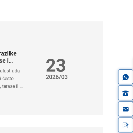
razlike
23
se i
balustrada
2026/03
i često
terase ili
eru ili sistem
lustrada ili
in