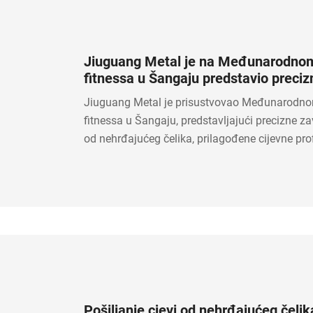
Jiuguang Metal je na Međunarodno
fitnessa u Šangaju predstavio precizn
nehrđajućeg čelika i mogućnosti kon
Jiuguang Metal je prisustvovao Međunarodn
obrade.
fitnessa u Šangaju, predstavljajući precizne za
od nehrđajućeg čelika, prilagođene cijevne profi
mogućnosti konstrukcijske izrade za fitness o
industrijsku primjenu.
Pošiljanje cjevi od nehrđajućeg čeli