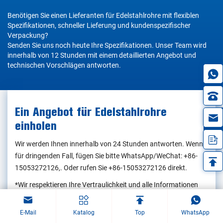
Benötigen Sie einen Lieferanten für Edelstahlrohre mit flexiblen
Spezifikationen, schneller Lieferung und kundenspezifischer
Verpackung?
Senden Sie uns noch heute Ihre Spezifikationen. Unser Team wird
innerhalb von 12 Stunden mit einem detaillierten Angebot und
technischen Vorschlägen antworten.
Ein Angebot für Edelstahlrohre
in
einholen
Wir werden Ihnen innerhalb von 24 Stunden antworten. Wenn
für dringenden Fall, fügen Sie bitte WhatsApp/WeChat:
+86-
15053272126
,. Oder rufen Sie
+86-15053272126
direkt.
*Wir respektieren Ihre Vertraulichkeit und alle Informationen
sind geschützt. Wir werden Ihre Daten nur zur Beantwortung
Ihrer Anfrage verwenden und niemals unaufgefordert E-Mails
E-Mail
Katalog
Top
WhatsApp
oder Werbenachrichten versenden.