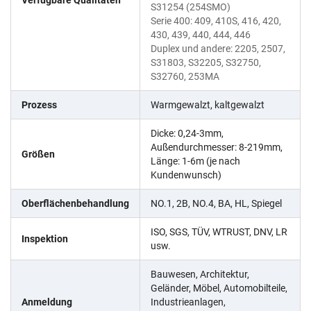
S31254 (254SMO)
Serie 400: 409, 410S, 416, 420,
430, 439, 440, 444, 446
Duplex und andere: 2205, 2507,
S31803, S32205, S32750,
S32760, 253MA
Prozess
Warmgewalzt, kaltgewalzt
Dicke: 0,24-3mm,
Außendurchmesser: 8-219mm,
Größen
Länge: 1-6m (je nach
Kundenwunsch)
Oberflächenbehandlung
NO.1, 2B, NO.4, BA, HL, Spiegel
ISO, SGS, TÜV, WTRUST, DNV, LR
Inspektion
usw.
Bauwesen, Architektur,
Geländer, Möbel, Automobilteile,
Anmeldung
Industrieanlagen,