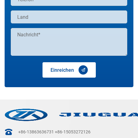
Einreichen
+86-13863636731
+86-15053272126