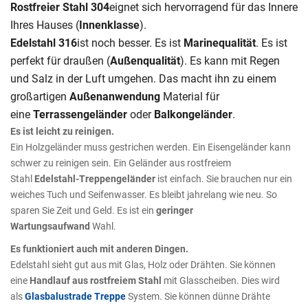
Rostfreier Stahl 304
eignet sich hervorragend für das Innere
Ihres Hauses (
Innenklasse
).
Edelstahl 316
ist noch besser. Es ist
Marinequalität
. Es ist
perfekt für draußen (
Außenqualität
). Es kann mit Regen
und Salz in der Luft umgehen. Das macht ihn zu einem
großartigen
Außenanwendung
Material für
eine
Terrassengeländer
oder
Balkongeländer
.
Es ist leicht zu reinigen.
Ein Holzgeländer muss gestrichen werden. Ein Eisengeländer kann
schwer zu reinigen sein. Ein Geländer aus rostfreiem
Stahl
Edelstahl-Treppengeländer
ist einfach. Sie brauchen nur ein
weiches Tuch und Seifenwasser. Es bleibt jahrelang wie neu. So
sparen Sie Zeit und Geld. Es ist ein
geringer
Wartungsaufwand
Wahl.
Es funktioniert auch mit anderen Dingen.
Edelstahl sieht gut aus mit Glas, Holz oder Drähten. Sie können
eine
Handlauf aus rostfreiem Stahl
mit Glasscheiben. Dies wird
als
Glasbalustrade Treppe
System. Sie können dünne Drähte