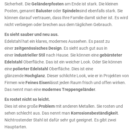
Sicherheit. Die
Geländerpfosten
am Ende ist stark. Die kleinen
Posten, genannt
Baluster
oder
Spindeln
sind ebenfalls stark. Sie
können darauf vertrauen, dass Ihre Familie damit sicher ist. Es wird
nicht verbiegen oder brechen aus dem täglichen Gebrauch.
Es sieht sauber und neu aus.
Edelstahl hat ein klares, modernes Aussehen. Es passt zu
einer
zeitgenössisches Design
. Es sieht auch gut aus in
einer
industrieller Stil
nach Hause. Sie können eine
gebürsteter
Edelstahl
Oberfläche. Das ist ein weicher Look. Oder Sie können
eine
polierter Edelstahl
Oberfläche. Dies ist eine
glänzende
Hochglanz
. Dieser schlichte Look, wie er in Projekten von
Firmen wie
Feines Eisen
lässt jeden Raum frisch und offen wirken.
Das nennt man eine
modernes Treppengeländer
.
Es rostet nicht so leicht.
Dies ist eine große
Problem
mit anderen Metallen. Sie rosten und
sehen schlecht aus. Das nennt man
Korrosionsbeständigkeit
.
Nichtrostender Stahl ist dafür sehr gut geeignet. Es gibt zwei
Hauptarten.