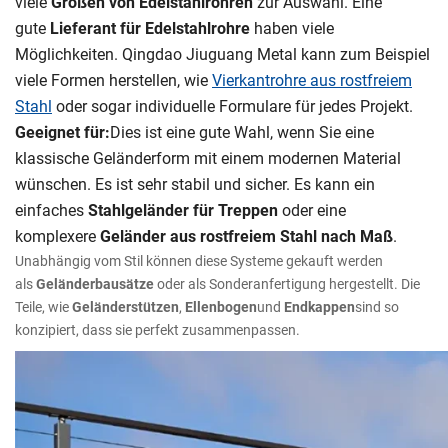
viele
Größen von Edelstahlrohren
zur Auswahl. Eine
gute
Lieferant für Edelstahlrohre
haben viele
Möglichkeiten. Qingdao Jiuguang Metal kann zum Beispiel
viele Formen herstellen, wie
Vierkantrohre aus rostfreiem
Stahl
oder sogar individuelle Formulare für jedes Projekt.
Geeignet für:
Dies ist eine gute Wahl, wenn Sie eine
klassische Geländerform mit einem modernen Material
wünschen. Es ist sehr stabil und sicher. Es kann ein
einfaches
Stahlgeländer für Treppen
oder eine
komplexere
Geländer aus rostfreiem Stahl nach Maß
.
Unabhängig vom Stil können diese Systeme gekauft werden
als
Geländerbausätze
oder als Sonderanfertigung hergestellt. Die
Teile, wie
Geländerstützen
,
Ellenbogen
und
Endkappen
sind so
konzipiert, dass sie perfekt zusammenpassen.