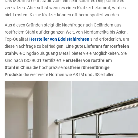
Das Metall ist sehr stabil. Aber ein sehr scharfes Ding könnte es
zerkratzen. Aber selbst wenn es einen Kratzer bekommt, wird es
nicht rosten. Kleine Kratzer können oft herauspoliert werden.
Aus diesen Gründen steigt die Nachfrage nach Geländern aus
rostfreiem Stahl auf der ganzen Welt, von Nordamerika bis Asien.
Top-Qualität
Hersteller von Edelstahlrohren
sind erforderlich, um
diese Nachfrage zu befriedigen. Eine gute
Lieferant für rostfreien
Stahl
wie Qingdao Jiuguang Metal, bietet viele Möglichkeiten. Sie
sind nach ISO 9001 zertifiziert
Hersteller von rostfreiem
Stahl
in
China
die hochpräzise
rostfreie röhrenförmige
Produkte
die weltweite Normen wie ASTM und JIS erfüllen.