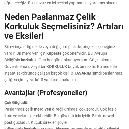
öğreneceğiz. Bu kılavuz en iyi seçimi yapmanıza yardımcı olacak.
Neden Paslanmaz Çelik
Korkuluk Seçmelisiniz? Artıları
ve Eksileri
Bir ev inşa ettiğinizde veya değiştirdiğinizde, birçok seçeneğiniz
vardır. Bir merdiven için
Küpeşte
çok önemlidir. Bu, Avrupa
Birliği'nin
korkuluk
. Ona her gün dokunuyorsun. Güçlü olmalı.
Güvenli olmalı. Zayıf bir
KORKULUK
büyük bir risktir. Bu nedenle
inşaat sektöründe çalışan birçok kişi
İÇ TASARIM
şimdi paslanmaz
çeliği seçin. İyi ve kötü yanlarına bakalım.
Avantajlar (Profesyoneller)
Çok Güçlüdür.
Paslanmaz çelik
merdiven direği
kırılması çok zordur. Çok fazla
itme ve çekme gerektirebilir. Bu güvenlik için iyidir. Bir de
newel
post
güçlüdür. Küçük direkler, şöyle
adlandırılır
korkuluklar
veya
iğler
aynı zamanda güçlüdür. Ailenizi