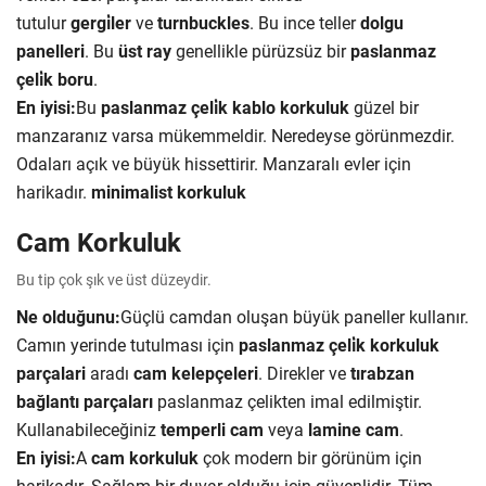
tutulur
gergi̇ler
ve
turnbuckles
. Bu ince teller
dolgu
panelleri
. Bu
üst ray
genellikle pürüzsüz bir
paslanmaz
çeli̇k boru
.
En iyisi:
Bu
paslanmaz çeli̇k kablo korkuluk
güzel bir
manzaranız varsa mükemmeldir. Neredeyse görünmezdir.
Odaları açık ve büyük hissettirir. Manzaralı evler için
harikadır.
minimalist korkuluk
Cam Korkuluk
Bu tip çok şık ve üst düzeydir.
Ne olduğunu:
Güçlü camdan oluşan büyük paneller kullanır.
Camın yerinde tutulması için
paslanmaz çeli̇k korkuluk
parçalari
aradı
cam kelepçeleri
. Direkler ve
tırabzan
bağlantı parçaları
paslanmaz çelikten imal edilmiştir.
Kullanabileceğiniz
temperli cam
veya
lamine cam
.
En iyisi:
A
cam korkuluk
çok modern bir görünüm için
harikadır. Sağlam bir duvar olduğu için güvenlidir. Tüm