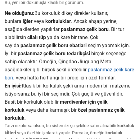
Bu, yeni bir dokunuşla klasik bir görünüm.
Ne olduğunu:
Bu korkuluk dikey direkler kullanır,
bunlara
iğler
veya
korkuluklar
. Ancak ahşap yerine,
aşağıdakilerden yapılırlar
paslanmaz çeli̇k boru
. Bir tur
alabilirsin
cilalı tüp
ya da kare bir tane. Çok
sayıda
paslanmaz çeli̇k boru ebatlari
seçim yapmak için.
İyi bir
paslanmaz çeli̇k boru tedari̇kçi̇si̇
birçok seçeneğe
sahip olacaktır. Örneğin, Qingdao Jiuguang Metal
aşağıdakiler gibi birçok şekil üretebilir
paslanmaz çeli̇k kare
boru
veya hatta herhangi bir proje için özel formlar.
En iyisi:
Klasik bir korkuluk şekli ama modern bir malzeme
istiyorsanız bu iyi bir seçimdir. Çok güçlü ve güvenlidir.
Basit bir korkuluk olabilir
merdivenler için çelik
korkuluk
veya daha karmaşık bir
özel paslanmaz çeli̇k
korkuluk
.
Tarzı ne olursa olsun, bu sistemler şu şekilde satın alınabilir
korkuluk
ki̇tleri̇
veya özel bir iş olarak yapılır. Parçalar, örneğin
korkuluk