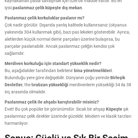
kaynaklanan pasla savaşmak için özel bir madde vardır. Bu en
iyisi
paslanmaz çelik küpeşte dış mekan
.
Paslanmaz çelik korkuluklar paslanır mı?
Çok nadir görülür. Dışarıda yanlış kalitede kullanırsanız (okyanus
yakınında 304 kullanmak gibi), bazı pas lekeleri gösterebilir. Ayrıca,
aletlerden küçük normal demir parçaları üzerine bulaşırsa, bu
parçalar paslanabilir. Ancak paslanmaz çeliğin kendisi çok
sağlamdır.
Merdiven korkuluğu için standart yükseklik nedir?
Bu, aşağıdakiler tarafından belirlenir
bina yönetmelikleri
.
Bulunduğu yere göre değişebilir. Dünyanın çoğu yerinde
Birleşik
Devletler
, the
tırabzan yüksekliği
merdivenlerin yüksekliği 34 ila 38
inç arasında olmalıdır.
Paslanmaz çelik ile ahşabı karıştırabilir misiniz?
Evet! Bu çok popüler bir görünümdür. Sıcak bir ahşap
Küpeşte
şık
paslanmaz çelik direkler üzerinde güzeldir. Modern ve klasik tarzları
harmanlıyor.
Sonuç: Güçlü ve Şık Bir Seçim