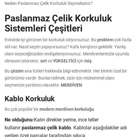
Neden Paslanmaz Çelik Korkuluk Seçmelisiniz?
Paslanmaz Çelik Korkuluk
Sistemleri Çeşitleri
Evinizde iyi görünen bir korkuluk istiyorsunuz. Bu
problem
çok fazla
stil var. Nasıl seçim yapıyorsunuz? Kafa karıştırıcı gelebilir. Yanlış
olanı seçeceğinizden endişeleniyorsunuz. Merdivenlerinizle uyumlu
olmasını istersiniz.
sırt
ve
YÜKSELTİCİ
için
iniş
.
Bu
çözüm
ana türleri hakkında bilgi edinmektir. Her birinin özel bir
görünümü vardır. Bunları bilmek, sizin için mükemmel olanı
seçmenize yardımcı olacaktır.
MERDİVEN
.
Kablo Korkuluk
Bu çok popüler bir
modern merdi̇ven korkuluğu
.
Ne olduğunu:
Kalın direkler yerine, ince teller
kullanır
paslanmaz çeli̇k kablo
. Kablolar aşağıdakiler adı
verilen özel parçalar tarafından sıkıca