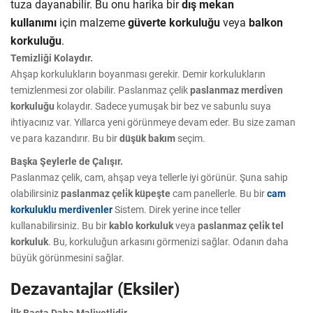
tuza dayanabilir. Bu onu harika bir
dış mekan
kullanımı
için malzeme
güverte korkuluğu
veya
balkon
korkuluğu
.
Temizliği Kolaydır.
Ahşap korkulukların boyanması gerekir. Demir korkulukların
temizlenmesi zor olabilir. Paslanmaz çelik
paslanmaz merdi̇ven
korkuluğu
kolaydır. Sadece yumuşak bir bez ve sabunlu suya
ihtiyacınız var. Yıllarca yeni görünmeye devam eder. Bu size zaman
ve para kazandırır. Bu bir
düşük bakım
seçim.
Başka Şeylerle de Çalışır.
Paslanmaz çelik, cam, ahşap veya tellerle iyi görünür. Şuna sahip
olabilirsiniz
paslanmaz çeli̇k küpeşte
cam panellerle. Bu bir
cam
korkuluklu merdivenler
Sistem. Direk yerine ince teller
kullanabilirsiniz. Bu bir
kablo korkuluk
veya
paslanmaz çeli̇k tel
korkuluk
. Bu, korkuluğun arkasını görmenizi sağlar. Odanın daha
büyük görünmesini sağlar.
Dezavantajlar (Eksiler)
İlk Başta Daha Maliyetlidir.