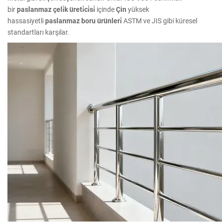
bir
paslanmaz çeli̇k üreti̇ci̇si̇
içinde
Çin
yüksek
hassasiyetli
paslanmaz boru ürünleri̇
ASTM ve JIS gibi küresel
standartları karşılar.