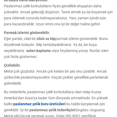
Paslanmaz çelik korkulukların fiyatı genellikle ahşaptan daha
yüksektir. Ancak geleceği düşünün. Tamir etmek ya da boyamak için
para ödemek zorunda kalmayacaksınız. Yani, zaman içinde size
para kazandırabilir. Uzun ömrü onu iyi bir değer haline getirir.
Parmak izlerini gösterebilir.
Eğer parlak, cilalı bir
cilalı ss tüp
parmak izlerini gösterebilir. Bunu
düzeltmek kolaydır. Silip temizleyebilirsiniz. Ya da, bir boya
seçebilirsiniz.
saten kaplama
veya fırçalanmış yüzey. Bunlar izleri
çok fazla göstermez.
Çizilebilir.
Metal çok güçlüdür. Ancak çok keskin bir şey onu çizebilir. Ancak
çizilse bile paslanmayacaktır. Küçük çizikler genellikle parlatılarak
giderilebilir.
Bu nedenlerle, paslanmaz çelik korkuluklara olan talep Kuzey
Amerika'dan Asya'ya kadar tüm dünyada artmaktadır. En yüksek
kalite
paslanmaz çeli̇k boru üreti̇ci̇leri̇
bu talebi karşılamak için
gereklidir. İyi bir
paslanmaz çeli̇k tedari̇kçi̇si̇
Qingdao Jiuguang
Metal gibi birçok seçenek sunar. Onlar ISO 9001 sertifikalı