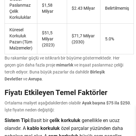
Paslanmaz
$1,58
$2.43 Milyar
Belirtilmemiş
Çelik
Milyar
Korkuluklar
Küresel
$51,5
Korkuluk
$71,7 Milyar
Milyar
5.0%
Pazarı (Tüm
(2030)
(2023)
Malzemeler)
Bu rakamlar güçlü ve istikrarlı bir büyüme göstermektedir. Her
geçen gün daha fazla proje
mimarlık
ve inşaat paslanmaz çeliği
tercih ediyor. Buna büyük pazarlar da dahildir
Birleşik
Devletler
ve
Avrupa
.
Fiyatı Etkileyen Temel Faktörler
Ortalama maliyet aşağıdakilerden olabilir
Ayak başına $75 ila $250
.
İşte fiyatın neden değiştiği:
Sistem Tipi:
Basit bir
çeli̇k korkuluk
genellikle en ucuz
olanıdır. A
kablo korkuluk
özel parçalar yüzünden daha
pahalıya mal olur. A
cam korkuluk
büyük cam paneller