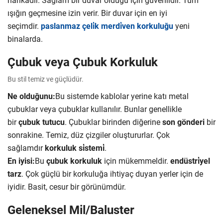
ışığın geçmesine izin verir. Bir duvar için en iyi
seçimdir.
paslanmaz çeli̇k merdi̇ven korkuluğu
yeni
binalarda.
Çubuk veya Çubuk Korkuluk
Bu stil temiz ve güçlüdür.
Ne olduğunu:
Bu sistemde kablolar yerine katı metal
çubuklar veya çubuklar kullanılır. Bunlar genellikle
bir
çubuk tutucu
. Çubuklar birinden diğerine
son gönderi
bir
sonrakine. Temiz, düz çizgiler oluştururlar. Çok
sağlamdır
korkuluk si̇stemi̇
.
En iyisi:
Bu
çubuk korkuluk
için mükemmeldir.
endüstri̇yel
tarz
. Çok güçlü bir korkuluğa ihtiyaç duyan yerler için de
iyidir. Basit, cesur bir görünümdür.
Geleneksel Mil/Baluster