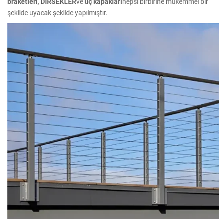
braketleri
,
DİRSEKLER
ve
uç kapakları
hepsi birbirine mükemmel bir
şekilde uyacak şekilde yapılmıştır.