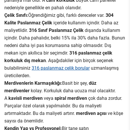
nedeniyle genellikle en pahalı olanıdır.
Çelik Sınıfı:
Öğrendiğimiz gibi, farklı dereceler var.
304
Kalite Paslanmaz Çelik
içeride kullanım içindir. Daha az
maliyetlidir.
316 Sınıf Paslanmaz Çelik
dışarıda kullanım
içindir. Daha pahalıdır, belki 15% ila 30% daha fazla. Bunun
nedeni daha iyi pas korumasına sahip olmasıdır. Dış
mekan için akıllıca bir seçimdir.
316 paslanmaz çelik
korkuluk dış mekan
. Aşağıdakiler için birçok seçenek
bulabilirsiniz
316 paslanmaz çelik borular
uzmanlaşmış
üreticilerden.
Merdivenlerin Karmaşıklığı:
Basit bir şey,
düz
merdivenler
kolay. Korkuluk daha ucuza mal olacaktır.
A
kavisli merdiven
veya
spiral merdiven
çok daha zordur.
Parçalar özel olarak yapılmalıdır. Bu da maliyeti
artırmaktadır. Bu da maliyeti artırır.
merdiven açısı
ve köşe
sayısı da önemlidir.
Kendin Yap vs Profesyonel:
Bir tane satın