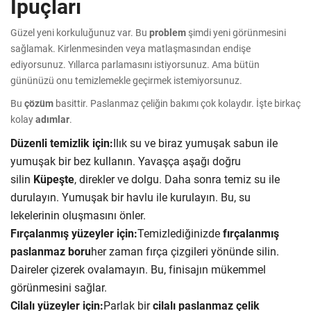
İpuçları
Güzel yeni korkuluğunuz var. Bu
problem
şimdi yeni görünmesini
sağlamak. Kirlenmesinden veya matlaşmasından endişe
ediyorsunuz. Yıllarca parlamasını istiyorsunuz. Ama bütün
gününüzü onu temizlemekle geçirmek istemiyorsunuz.
Bu
çözüm
basittir. Paslanmaz çeliğin bakımı çok kolaydır. İşte birkaç
kolay
adımlar
.
Düzenli temizlik için:
Ilık su ve biraz yumuşak sabun ile
yumuşak bir bez kullanın. Yavaşça aşağı doğru
silin
Küpeşte
, direkler ve dolgu. Daha sonra temiz su ile
durulayın. Yumuşak bir havlu ile kurulayın. Bu, su
lekelerinin oluşmasını önler.
Fırçalanmış yüzeyler için:
Temizlediğinizde
fırçalanmış
paslanmaz boru
her zaman fırça çizgileri yönünde silin.
Daireler çizerek ovalamayın. Bu, finisajın mükemmel
görünmesini sağlar.
Cilalı yüzeyler için:
Parlak bir
cilalı paslanmaz çelik