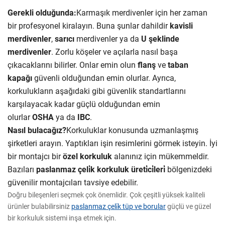
Gerekli olduğunda:
Karmaşık merdivenler için her zaman
bir profesyonel kiralayın. Buna şunlar dahildir
kavisli
merdivenler
,
sarıcı
merdivenler ya da
U şeklinde
merdivenler
. Zorlu köşeler ve açılarla nasıl başa
çıkacaklarını bilirler. Onlar emin olun
flanş
ve
taban
kapağı
güvenli olduğundan emin olurlar. Ayrıca,
korkulukların aşağıdaki gibi güvenlik standartlarını
karşılayacak kadar güçlü olduğundan emin
olurlar
OSHA
ya da
IBC
.
Nasıl bulacağız?
Korkuluklar konusunda uzmanlaşmış
şirketleri arayın. Yaptıkları işin resimlerini görmek isteyin. İyi
bir montajcı bir
özel korkuluk
alanınız için mükemmeldir.
Bazıları
paslanmaz çeli̇k korkuluk üreti̇ci̇leri̇
bölgenizdeki
güvenilir montajcıları tavsiye edebilir.
Doğru bileşenleri seçmek çok önemlidir. Çok çeşitli yüksek kaliteli
ürünler bulabilirsiniz
paslanmaz çeli̇k tüp ve borular
güçlü ve güzel
bir korkuluk sistemi inşa etmek için.