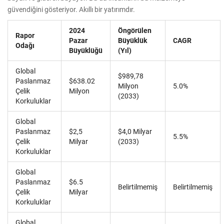
güvendiğini gösteriyor. Akıllı bir yatırımdır.
2024
Öngörülen
Rapor
Pazar
Büyüklük
CAGR
Odağı
Büyüklüğü
(Yıl)
Global
$989,78
Paslanmaz
$638.02
Milyon
5.0%
Çelik
Milyon
(2033)
Korkuluklar
Global
Paslanmaz
$2,5
$4,0 Milyar
5.5%
Çelik
Milyar
(2033)
Korkuluklar
Global
Paslanmaz
$6.5
Belirtilmemiş
Belirtilmemiş
Çelik
Milyar
Korkuluklar
Global