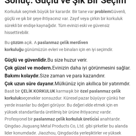
Korkuluk seçmek büyük bir karardır. Bir tane var
problem
Güvenli,
güçlü ve şık bir şeye ihtiyacınız var. Zayıf veya çirkin bir korkuluk
sürekli bir endişe kaynağıdır. Tüm evinizi eski ve güvensiz
hissettirebilir.
Bu
çözüm
açık. A
paslanmaz çeli̇k merdi̇ven
korkuluğu
günümüzün evleri ve binaları için en iyi seçimdir.
Güçlü ve güvenlidir.
Bu size huzur verir.
Çok güzel ve modern.
Evinizin daha iyi görünmesini sağlar.
Bakımı kolaydır.
Size zaman ve para kazandırır.
Çok uzun süre dayanır.
Mülkünüz için akıllıca bir yatırımdır.
Basit bir
ÇELİK KORKULUK
karmaşık bir
özel paslanmaz çeli̇k
korkuluk
seçenekler sonsuzdur. Küresel pazar büyüyor çünkü her
yerde insanlar bu değeri görüyor. Bu değeri elde etmek için en
yüksek standartlarda üretilmiş bir ürüne ihtiyacınız vardır.
Profesyonel bir
paslanmaz çeli̇k korkuluk üreti̇ci̇si̇
anahtardır.
Qingdao Jiuguang Metal Products Co, Ltd. gibi şirketler bu alanda
lider konumdadır. Jiaozhou, Qingdao'da yerleşiktirler ve yüksek