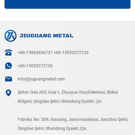
+86-13863636731
+86-15053272126
+86-15053272126
info@jiuguangmetal.com
Şirket: Oda A05, Kule 1, Zhuoyue Yüzyıl Merkezi, Shibei
Bölgesi, Qingdao Şehri, Shandong Eyaleti, Çin.
Fabrika: No. 509, Xiaoxing, Jiaoxi Kasabası, Jiaozhou Şehri,
Qingdao Şehri, Shandong Eyaleti, Çin.