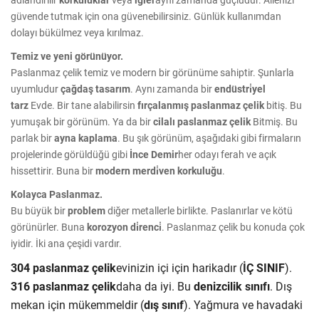
güvende tutmak için ona güvenebilirsiniz. Günlük kullanımdan
dolayı bükülmez veya kırılmaz.
Temiz ve yeni görünüyor.
Paslanmaz çelik temiz ve modern bir görünüme sahiptir. Şunlarla
uyumludur
çağdaş tasarım
. Aynı zamanda bir
endüstri̇yel
tarz
Evde. Bir tane alabilirsin
fırçalanmış paslanmaz çelik
bitiş. Bu
yumuşak bir görünüm. Ya da bir
cilalı paslanmaz çelik
Bitmiş. Bu
parlak bir
ayna kaplama
. Bu şık görünüm, aşağıdaki gibi firmaların
projelerinde görüldüğü gibi
İnce Demir
her odayı ferah ve açık
hissettirir. Buna bir
modern merdi̇ven korkuluğu
.
Kolayca Paslanmaz.
Bu büyük bir
problem
diğer metallerle birlikte. Paslanırlar ve kötü
görünürler. Buna
korozyon di̇renci̇
. Paslanmaz çelik bu konuda çok
iyidir. İki ana çeşidi vardır.
304 paslanmaz çelik
evinizin içi için harikadır (
İÇ SINIF
).
316 paslanmaz çelik
daha da iyi. Bu
denizcilik sınıfı
. Dış
mekan için mükemmeldir (
dış sınıf
). Yağmura ve havadaki