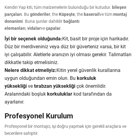
Kendin Yap kiti, tüm malzemelerin bulunduğu bir kutudur.
bileşen
parçaları
. Bu
gönderiler
, the
Küpeşte
, the
baserail
ve tüm
montaj
donanimi
. Buna şunlar dahildir
bağlantı
elemanları
,
vidalar
ve
çapalar
.
İyi bir seçenek olduğunda:
Kit, basit bir proje için harikadır.
Düz bir merdiveniniz veya düz bir güverteniz varsa, bir kit
iyi çalışabilir. Aletlerle aranızın iyi olması gerekir. Talimatları
dikkatle takip etmelisiniz.
Nelere dikkat etmeliyiz:
Kitin yerel güvenlik kurallarına
uygun olduğundan emin olun. Bu
korkuluk
yüksekliği
ve
tırabzan yüksekliği
çok önemlidir.
Aralarındaki boşluk
korkuluklar
kod tarafından da
ayarlanır.
Profesyonel Kurulum
Profesyonel bir montajcı, işi doğru yapmak için gerekli araçlara ve
becerilere sahiptir.