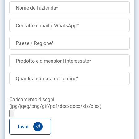
Caricamento disegni
(jpg/jqeg/png/gif/pdf/doc/docx/xls/xlsx)
Invia