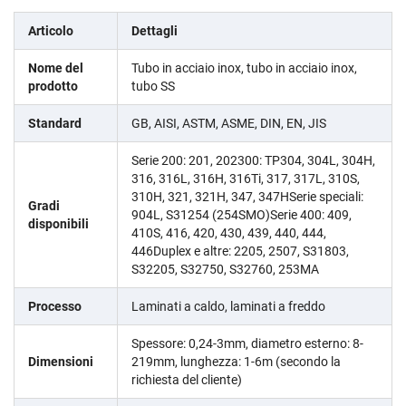
Articolo
Dettagli
Nome del
Tubo in acciaio inox, tubo in acciaio inox,
prodotto
tubo SS
Standard
GB, AISI, ASTM, ASME, DIN, EN, JIS
Serie 200: 201, 202300: TP304, 304L, 304H,
316, 316L, 316H, 316Ti, 317, 317L, 310S,
310H, 321, 321H, 347, 347HSerie speciali:
Gradi
904L, S31254 (254SMO)Serie 400: 409,
disponibili
410S, 416, 420, 430, 439, 440, 444,
446Duplex e altre: 2205, 2507, S31803,
S32205, S32750, S32760, 253MA
Processo
Laminati a caldo, laminati a freddo
Spessore: 0,24-3mm, diametro esterno: 8-
Dimensioni
219mm, lunghezza: 1-6m (secondo la
richiesta del cliente)