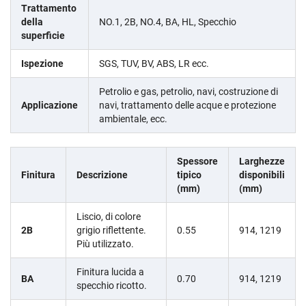
Trattamento
della
NO.1, 2B, NO.4, BA, HL, Specchio
superficie
Ispezione
SGS, TUV, BV, ABS, LR ecc.
Petrolio e gas, petrolio, navi, costruzione di
Applicazione
navi, trattamento delle acque e protezione
ambientale, ecc.
Spessore
Larghezze
Finitura
Descrizione
tipico
disponibili
(mm)
(mm)
Liscio, di colore
2B
grigio riflettente.
0.55
914, 1219
Più utilizzato.
Finitura lucida a
BA
0.70
914, 1219
specchio ricotto.