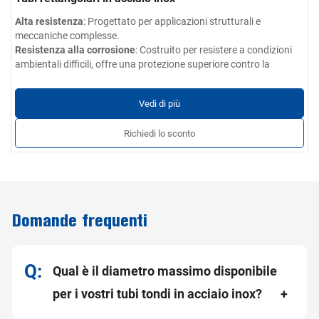
Alta resistenza
: Progettato per applicazioni strutturali e
meccaniche complesse.
Resistenza alla corrosione
: Costruito per resistere a condizioni
ambientali difficili, offre una protezione superiore contro la
ruggine e l'usura.
Dimensioni personalizzabili
: Disponibile in un'ampia gamma di
Vedi di più
dimensioni, spessori di parete e finiture per soddisfare le vostre
esigenze specifiche.
Richiedi lo sconto
Ingegneria di precisione
: Prodotto con tolleranze strette, per
garantire prestazioni costanti in tutti i prodotti.
Ampia gamma di applicazioni
: Perfetta per l'impiego nella
progettazione architettonica, nelle ringhiere esterne e interne,
nelle parti di automobili, nelle strutture di mobili e altro ancora.
Domande frequenti
Qual è il diametro massimo disponibile
per i vostri tubi tondi in acciaio inox?