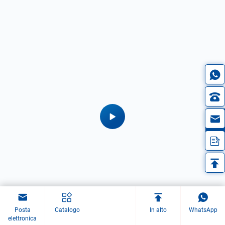
in
.
Posta
Catalogo
In alto
WhatsApp
elettronica