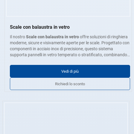
Scale con balaustra in vetro
Il nostro
Scale con balaustra in vetro
offre soluzioni di ringhiera
moderne, sicure e visivamente aperte per le scale. Progettato con
componenti in acciaio inox di precisione, questo sistema
supporta pannelli in vetro temperato o stratificato, combinando
un'estetica minimalista con una lunga durata.
- Opzioni di materiale
: Acciaio inox 304 / 201 / 316 / 430
- Spessore della parete
: 0,4 mm - 5,0 mm
Vedi di più
- Finiture di superficie
: Spazzolato, lucidato a specchio, opaco o
sabbiato.
Richiedi lo sconto
- Personalizzazione
Tutti i pezzi sono prodotti con una rigorosa planarità superficiale
: Dimensioni, posizioni dei fori, angoli, tappi
di chiusura e stile della staffa
e coerenza strutturale - senza graffi, ammaccature, difetti di
strato o crepe - garantendo un assemblaggio pulito e una lunga
durata.