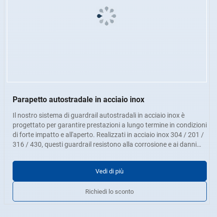
Parapetto autostradale in acciaio inox
Il nostro sistema di guardrail autostradali in acciaio inox è
progettato per garantire prestazioni a lungo termine in condizioni
di forte impatto e all'aperto. Realizzati in acciaio inox 304 / 201 /
316 / 430, questi guardrail resistono alla corrosione e ai danni
fisici, pur mantenendo un look industriale moderno. Sono dotati
Opzioni di materiale:
304 / 201 / 316 / 430 acciaio inossidabile
di tubi orizzontali, montanti verticali e piastre di base o terminali
Spessore della parete:
Da 0,4 mm a 5,0 mm
Vedi di più
decorativi opzionali, adatti per superstrade, gallerie, ponti o aree
Finitura della superficie:
Liscio, senza bave e senza graffi,
pedonali.
ammaccature, stratificazioni o crepe. Disponibile in finitura
Richiedi lo sconto
industriale, spazzolata o lucida a specchio.
Servizi personalizzati:
Le dimensioni, la forma del tubo, i
raccordi terminali e il metodo di installazione possono essere