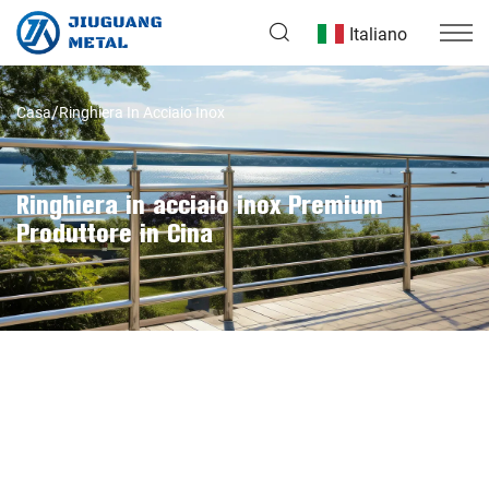
Italiano
Casa
Ringhiera In Acciaio Inox
Ringhiera in acciaio inox Premium
Produttore in Cina