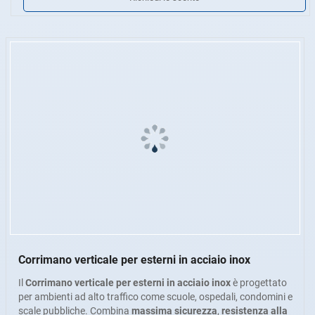
Servizi personalizzati
: Le dimensioni, la forma del tubo, i
raccordi terminali e il metodo di installazione possono essere
adattati alle specifiche del progetto.
Corrimano verticale per esterni in acciaio inox
Il
Corrimano verticale per esterni in acciaio inox
è progettato
per ambienti ad alto traffico come scuole, ospedali, condomini e
scale pubbliche. Combina
massima sicurezza
,
resistenza alla