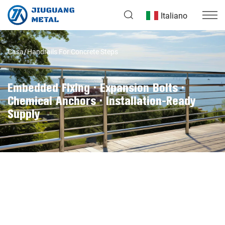
Italiano
Casa
Handrails For Concrete Steps
Embedded Fixing · Expansion Bolts ·
Chemical Anchors · Installation-Ready
Supply