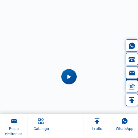
in
.
Posta
Catalogo
In alto
WhatsApp
elettronica