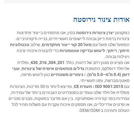
אודות צינור נירוסטה
כמקצוען
יצרן צינורות נירוסטה
בסין, אנו מתמחים בייצור פתרונות
צינורות ברמת דיוק גבוהה ליישומים תעשייתיים, בנייה ודקורטיביים.
המפעל שלנו פועל עם
מעל 20 קווי ייצור מתקדמים
, שילוב
טכנולוגיות
חיתוך, ריתוך, ליטוש ובדיקה אוטומטיות
כדי להבטיח איכות יציבה
ויעילות גבוהה.
אנו מציעים מגוון רחב של דרגות, כולל:
201, 304, 316, 430
, ופלדת
אל-חלד דופלקס, התומכת
גדלים מותאמים אישית של צינורות
,
עובי
דופן (0.4 מ"מ–5.0 מ"מ)
, ו
גימורים משטחיים
כגון ליטוש מראה,
סאטן/מברשת, ומט תעשייתי.
עם
ISO 9001:2015
ו
תעודת CE
, ומייצא ליותר מ-50 מדינות, הצינורות
מפלדת אל-חלד שלנו עומדים בסטנדרטים הגבוהים ביותר של עמידות,
עמידות בפני קורוזיה ואסתטיקה. בין אם מדובר במעקות, מבנים מכניים
או פרטים אדריכליים, אנו מספקים איכות עקבית עם משלוח מהיר לכל
העולם ותמיכה ב-OEM/ODM.