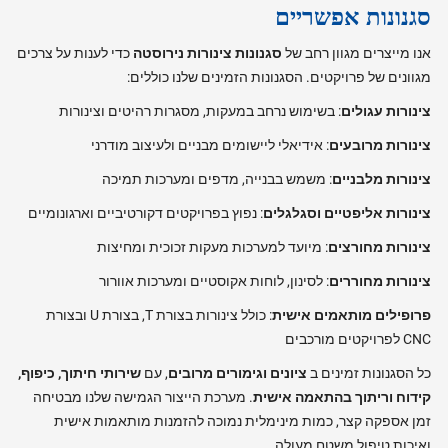
סגנונות אפשריים
אנו מייצרים מגוון רחב של
סגנונות צינורות נירוסטה
כדי לענות על צרכים
מגוונים של פרויקטים. הסגנונות הזמינים שלנו כוללים:
צינורות עגולים
: בשימוש נרחב במעקות, מסגרות רהיטים וצינורות
צינורות מרובעים
: אידיאלי ליישומים מבניים ולעיצוב מודרני
צינורות מלבניים
: משמש בבנייה, מדפים ומערכות תמיכה
צינורות אליפטיים וסגלגלים
: נפוץ בפרויקטים דקורטיביים וארגונומיים
צינורות מחורצים
: מיועד למערכות מעקות זכוכית ומחיצות
צינורות מחוררים
: לסינון, לוחות אקוסטיים ומערכות אוורור
פרופילים מותאמים אישית
: כולל צינורות בצורת T, בצורת U ובצורת
CNC לפרויקטים מורכבים
כל הסגנונות זמינים ב
ציונים וגימורים מרובים
, עם
שירותי חיתוך, כיפוף,
קידוח וריתוך בהתאמה אישית
. מערכת הייצור הגמישה שלנו מבטיחה
זמן אספקה קצר, כמות מינימלית נמוכה להזמנות מותאמות אישית
ואיכות טיפול משטח מעולה.