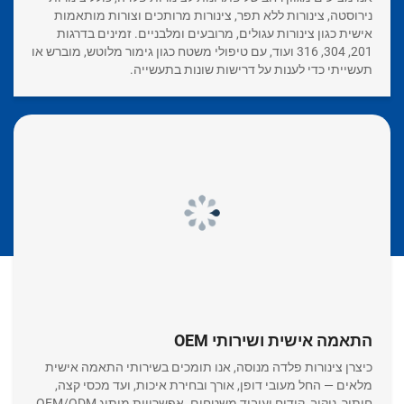
נירוסטה, צינורות ללא תפר, צינורות מרותכים וצורות מותאמות
אישית כגון צינורות עגולים, מרובעים ומלבניים. זמינים בדרגות
201, 304, 316 ועוד, עם טיפולי משטח כגון גימור מלוטש, מוברש או
תעשייתי כדי לענות על דרישות שונות בתעשייה.
התאמה אישית ושירותי OEM
כיצרן צינורות פלדה מנוסה, אנו תומכים בשירותי התאמה אישית
מלאים — החל מעובי דופן, אורך ובחירת איכות, ועד מכסי קצה,
חיתוך, ניקוב, קידוח ועיבוד משטחים. אפשרויות מיתוג OEM/ODM