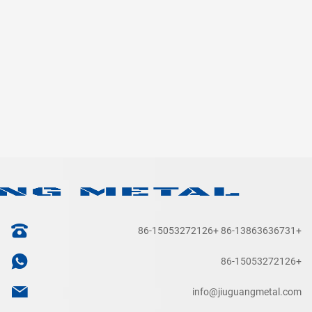
+86-15053272126
+86-13863636731
+86-15053272126
info@jiuguangmetal.com