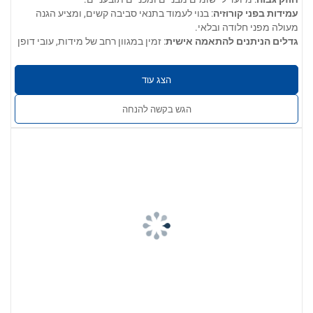
עמידות בפני קורוזיה
: בנוי לעמוד בתנאי סביבה קשים, ומציע הגנה
מעולה מפני חלודה ובלאי.
גדלים הניתנים להתאמה אישית
: זמין במגוון רחב של מידות, עובי דופן
וגימורים כדי לענות על הדרישות הספציפיות שלכם.
הנדסת דיוק
: מיוצר בסבילות קפדניות, המבטיחות ביצועים עקביים בכל
הצג עוד
המוצרים.
מגוון רחב של יישומים
: מושלם לשימוש בעיצוב אדריכלי, מעקות
הגש בקשה להנחה
חיצוניים ופנימיים, חלקי רכב, מבני ריהוט ועוד.