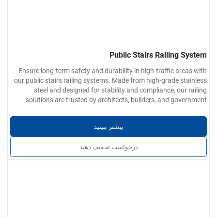
Public Stairs Railing System
Ensure long-term safety and durability in high-traffic areas with
our public stairs railing systems. Made from high-grade stainless
steel and designed for stability and compliance, our railing
solutions are trusted by architects, builders, and government
پارامترهای محصول:
contractors worldwide for public-use stairways.
گزینه‌های متریال:
فولاد ضد زنگ ۳۰۴ / ۲۰۱ / ۳۱۶ / ۴۳۰
بیشتر ببینید
ضخامت دیوار:
۰.۴ میلی‌متر تا ۵.۰ میلی‌متر
پایان‌کاری سطح:
صاف، بدون زگیل و بدون خراش؛ در پرداخت‌های
درخواست تخفیف دهید
صنعتی، برس‌خورده یا آینه‌ای صیقلی موجود است.
خدمات سفارشی:
قطر لوله، ضخامت دیوار، اتصالات و روش‌های نصب
قابل سفارشی‌سازی برای پروژه‌ها