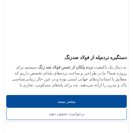
دستگیره نرده‌پله از فولاد ضدزنگ
به دنبال یک باکیفیت
نرده پلکان از جنس فولاد ضد زنگ
سیستم برای
پروژه شما؟ ما در طراحی و ساخت نرده‌های پله‌ای تخصص داریم که
مطابق با استانداردهای جهانی ایمنی بوده و در عین حال زیبایی‌شناسی
پاک و مدرن را ارائه می‌دهند. چه برای پله‌های مسکونی، تجاری یا
· گزینه‌های جنس
: فولاد ضد زنگ ۳۰۴، ۲۰۰، ۳۱۶ یا ۴۳۰
عمومی، سیستم‌های نرده ما برای عملکرد سازه‌ای بلندمدت و جذابیت
· ضخامت دیوار
: ۰.۴ میلی‌متر – ۵.۰ میلی‌متر
بصری مهندسی شده‌اند.
بیشتر ببینید
· پرداخت سطح
: برس‌خورده، آینه‌ای صیقلی، ساتن یا مات صنعتی
تمام اجزا دارای سطوح صاف، بدون خراش و بدون هیچ‌گونه تغییر شکل
درخواست تخفیف دهید
هستند. نرده‌های ما می‌توانند به‌گونه‌ای ساخته شوند که از پلان‌های
مارپیچی، مستقیم یا پلکانی (switchback) پیروی کنند و با انواع پرکننده‌ها
از جمله شیشه، میلگرد یا کابل سازگارند.