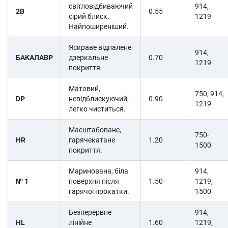
світловідбиваючий
914,
2B
0.55
сірий блиск.
1219
Найпоширеніший.
Яскраве відпалене
914,
БАКАЛАВР
дзеркальне
0.70
1219
покриття.
Матовий,
750, 914,
DP
невідблискуючий,
0.90
1219
легко чиститься.
Масштабоване,
750-
HR
гарячекатане
1.20
1500
покриття.
Маринована, біла
914,
№ 1
поверхня після
1.50
1219,
гарячої прокатки.
1500
Безперервне
914,
HL
лінійне
1.60
1219,