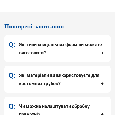
допусками, що забезпечує стабільну роботу всіх виробів.
Широкий спектр застосування
: Ідеально підходить для
використання в архітектурному дизайні, зовнішніх і
внутрішніх перилах, автомобільних деталях, меблевих
конструкціях тощо.
Поширені запитання
Які типи спеціальних форм ви можете
виготовити?
Які матеріали ви використовуєте для
кастомних трубок?
Чи можна налаштувати обробку
поверхні?