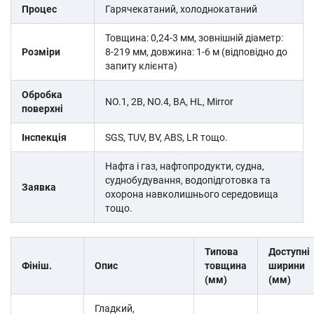
Процес
Гарячекатаний, холоднокатаний
Товщина: 0,24-3 мм, зовнішній діаметр:
Розміри
8-219 мм, довжина: 1-6 м (відповідно до
запиту клієнта)
Обробка
NO.1, 2B, NO.4, BA, HL, Mirror
поверхні
Інспекція
SGS, TUV, BV, ABS, LR тощо.
Нафта і газ, нафтопродукти, судна,
суднобудування, водопідготовка та
Заявка
охорона навколишнього середовища
тощо.
Типова
Доступні
Фініш.
Опис
товщина
ширини
(мм)
(мм)
Гладкий,