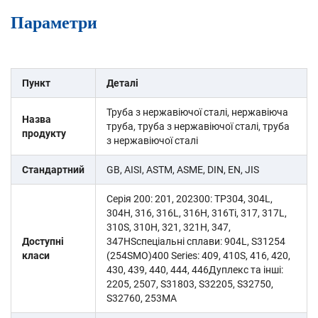
Параметри
Пункт
Деталі
Труба з нержавіючої сталі, нержавіюча
Назва
труба, труба з нержавіючої сталі, труба
продукту
з нержавіючої сталі
Стандартний
GB, AISI, ASTM, ASME, DIN, EN, JIS
Серія 200: 201, 202300: TP304, 304L,
304H, 316, 316L, 316H, 316Ti, 317, 317L,
310S, 310H, 321, 321H, 347,
Доступні
347HSспеціальні сплави: 904L, S31254
класи
(254SMO)400 Series: 409, 410S, 416, 420,
430, 439, 440, 444, 446Дуплекс та інші:
2205, 2507, S31803, S32205, S32750,
S32760, 253MA