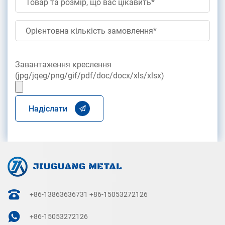
Завантаження креслення
(jpg/jqeg/png/gif/pdf/doc/docx/xls/xlsx)
Надіслати
+86-13863636731
+86-15053272126
+86-15053272126