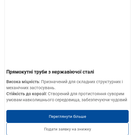
Прямокутні труби з нержавіючої сталі
Висока міцність
: Призначений для складних структурних і
механічних застосувань.
Стійкість до корозії
: Створений для протистояння суворим
умовам навколишнього середовища, забезпечуючи чудовий
захист від іржі та зносу.
Настроювані розміри
: Доступні в широкому діапазоні
Переглянути більше
розмірів, товщини стінок і оздоблення, щоб задовольнити
ваші конкретні вимоги.
Подати заявку на знижку
Точне машинобудування
: Виготовлено з жорсткими