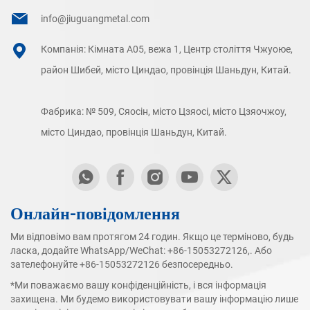
info@jiuguangmetal.com
Компанія: Кімната A05, вежа 1, Центр століття Чжуоюе,
район Шибей, місто Циндао, провінція Шаньдун, Китай.
Фабрика: № 509, Сяосін, місто Цзяосі, місто Цзяочжоу,
місто Циндао, провінція Шаньдун, Китай.
Онлайн-повідомлення
Ми відповімо вам протягом 24 годин. Якщо це терміново, будь
ласка, додайте WhatsApp/WeChat:
+86-15053272126
,. Або
зателефонуйте
+86-15053272126
безпосередньо.
*Ми поважаємо вашу конфіденційність, і вся інформація
захищена. Ми будемо використовувати вашу інформацію лише