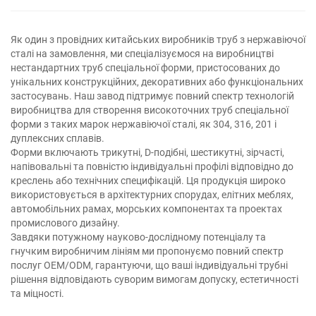
Як один з провідних китайських виробників труб з нержавіючої
сталі на замовлення, ми спеціалізуємося на виробництві
нестандартних труб спеціальної форми, пристосованих до
унікальних конструкційних, декоративних або функціональних
застосувань. Наш завод підтримує повний спектр технологій
виробництва для створення високоточних труб спеціальної
форми з таких марок нержавіючої сталі, як 304, 316, 201 і
дуплексних сплавів.
Форми включають трикутні, D-подібні, шестикутні, зірчасті,
напівовальні та повністю індивідуальні профілі відповідно до
креслень або технічних специфікацій. Ця продукція широко
використовується в архітектурних спорудах, елітних меблях,
автомобільних рамах, морських компонентах та проектах
промислового дизайну.
Завдяки потужному науково-дослідному потенціалу та
гнучким виробничим лініям ми пропонуємо повний спектр
послуг OEM/ODM, гарантуючи, що ваші індивідуальні трубні
рішення відповідають суворим вимогам допуску, естетичності
та міцності.