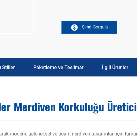
Şimdi Sorgula
 Stiller
Paketleme ve Teslimat
İlgili Ürünler
ider Merdiven Korkuluğu Üretici
larak modern, geleneksel ve ticari merdiven tasarımları için tama