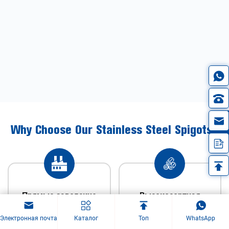
in
Why Choose Our Stainless Steel Spigots?
Прямые заводские
Высокосортная
поставки
нержавеющая сталь
Электронная почта
Каталог
Топ
WhatsApp
304 / 316