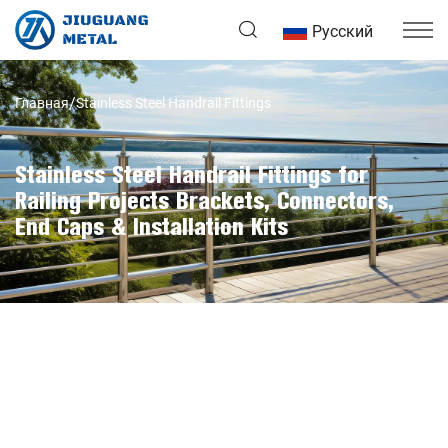
Русский
Главная
Stainless Steel Handrail Fittings
Stainless Steel Handrail Fittings for
Railing Projects Brackets, Connectors,
End Caps & Installation Kits