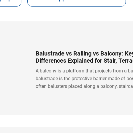
Balustrade vs Railing vs Balcony: Ke
Differences Explained for Stair, Terr
Balcony Design
A balcony is a platform that projects from a bu
balustrade is the protective barrier made of pos
often balusters placed along a balcony, staircas
landing. A railing is a broader term for a safety
handrail system. In short, a balcony is the spac
balustrade or railing is what helps protect that