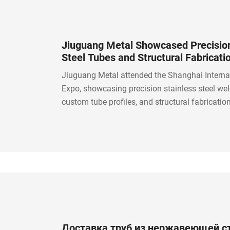
Jiuguang Metal Showcased Precision
Steel Tubes and Structural Fabricati
Capabilities at the Shanghai Internat
Jiuguang Metal attended the Shanghai Internat
Fitness Expo
Expo, showcasing precision stainless steel wel
custom tube profiles, and structural fabrication
for fitness equipment and industrial applicatio
Доставка труб из нержавеющей с