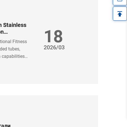
 Stainless
18
on
ional
ional Fitness
2026/03
ded tubes,
 capabilities
ns.
тали