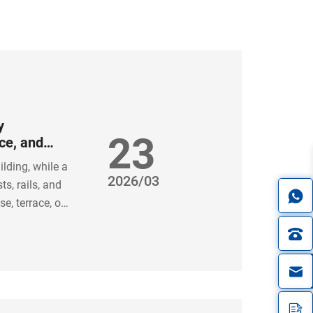
y
23
ace, and
ilding, while a
2026/03
ts, rails, and
e, terrace, or
 barrier or
e itself, and a
 space.
in