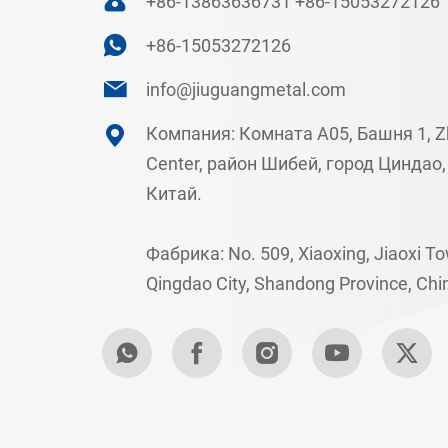
+86-13863636731
+86-15053272126
+86-15053272126
info@jiuguangmetal.com
Компания: Комната A05, Башня 1, Z
Center, район Шибей, город Циндао
Китай.
Фабрика: No. 509, Xiaoxing, Jiaoxi To
Qingdao City, Shandong Province, Chi