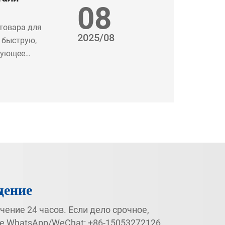
08
товара для
2025/08
 быструю,
вующее
 ваш
щение
чение 24 часов. Если дело срочное,
те WhatsApp/WeChat:
+86-15053272126
,.