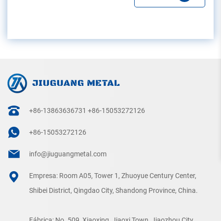
+86-13863636731
+86-15053272126
+86-15053272126
info@jiuguangmetal.com
Empresa: Room A05, Tower 1, Zhuoyue Century Center,
Shibei District, Qingdao City, Shandong Province, China.
Fábrica: No. 509, Xiaoxing, Jiaoxi Town, Jiaozhou City,