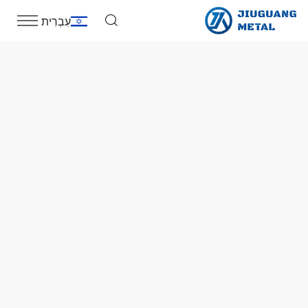
עִבְרִית