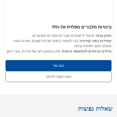
צינורות מלבניים מפלדת אל-חלד
חוזק גבוה
: מיועד ליישומים מבניים ומכניים תובעניים.
עמידות בפני קורוזיה
: בנוי לעמוד בתנאי סביבה קשים, ומציע הגנה
מעולה מפני חלודה ובלאי.
גדלים הניתנים להתאמה אישית
: זמין במגוון רחב של מידות, עובי דופן
וגימורים כדי לענות על הדרישות הספציפיות שלכם.
הנדסת דיוק
: מיוצר בסבילות קפדניות, המבטיחות ביצועים עקביים בכל
הצג עוד
המוצרים.
מגוון רחב של יישומים
: מושלם לשימוש בעיצוב אדריכלי, מעקות
הגש בקשה להנחה
חיצוניים ופנימיים, חלקי רכב, מבני ריהוט ועוד.
שאלות נפוצות