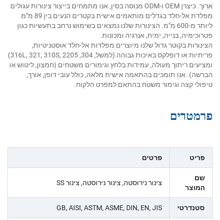
ארוך. כיצרן OEM ו-ODM מנוסה בסין, אנו מתמחים בייצור צינורות עגולים
מפלדת אל-חלד בגדלים מותאמים אישית בקטרים הנעים בין 89 מ"מ
ליותר מ-600 מ"מ. הצינורות שלנו נמצאים בשימוש נרחב בתעשיות כגון
פטרוכימיה, בנייה, ימית, אנרגיה ומכונות.
הצינורות בקוטר גדול שלנו מיוצרים מפלדות אל-חלד אוסטניטיות,
פריתיות או דופלקס באיכות גבוהה (למשל, 304, 316L, 321, 310S, 2205)
ומציעים ריתוך מעולה, עמידות בלחץ וגימורים משטחים (חמצון, ליטוש או
הברשה). אנו תומכים בהתאמה אישית מלאה, כולל עובי דופן, אורך,
טיפולי קצה וגימור משטח בהתאם למפרט הלקוח.
פרמטרים
פריט
פרטים
שם
צינור נירוסטה, צינור נירוסטה, צינור SS
המוצר
סטנדרטי
GB, AISI, ASTM, ASME, DIN, EN, JIS