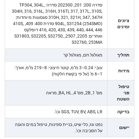
סדרה 200: 201, 202300 סדרה: TP304, 304L,
304H, 316, 316L, 316H, 316Ti, 317, 317L, 310S,
310H, 321, 321H, 347, 347H סגסוגות מיוחדות:
ציונים
904L, S31254 (254SMO) סדרת 400: 409, 410S,
זמינים
416, 420, 430, 439, 440, 444, 446 דופלקס
ואחרים: 2205, 2507, S31803, S32205, S32750,
S32760, 253MA
תהליך
מגולגל חם, מגולגל קר
עובי: 0.24–3 מ"מ, קוטר חיצוני: 8–219 מ"מ, אורך:
מידות
1–6 מ' (על פי בקשת הלקוח)
טיפול
פני
מס' 1, 2B, מס' 4, BA, HL, מראה
השטח
בדיקה
SGS, TUV, BV, ABS, LR וכו'.
נפט וגז, כלי שיט, בניית ספינות, טיפול במים והגנה
יישום
על הסביבה וכו'.