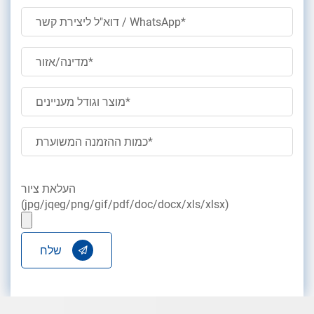
העלאת ציור
(jpg/jqeg/png/gif/pdf/doc/docx/xls/xlsx)
שלח