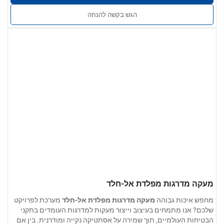
גימור פני השטח:
חלק, ללא קוצים, שריטות, שקעים או סדקים.
הגש בקשה להנחה
האפשרויות כוללות גימור תעשייתי, גימור מוברש או גימור מראה
מלוטש.
שירותים מותאמים אישית:
ניתן להתאים את הגודל, פרופיל הצינור,
אביזרי הקצה ושיטות ההתקנה לצורכי הפרויקט.
מעקה מדרגות מפלדת אל-חלד
מחפש איכות גבוהה
מעקה מדרגות מפלדת אל-חלד
מערכת לפרויקט
שלכם? אנו מתמחים בעיצוב וייצור מעקות למדרגות העומדים בתקני
הבטיחות העולמיים, תוך שמירה על אסתטיקה נקייה ומודרנית. בין אם