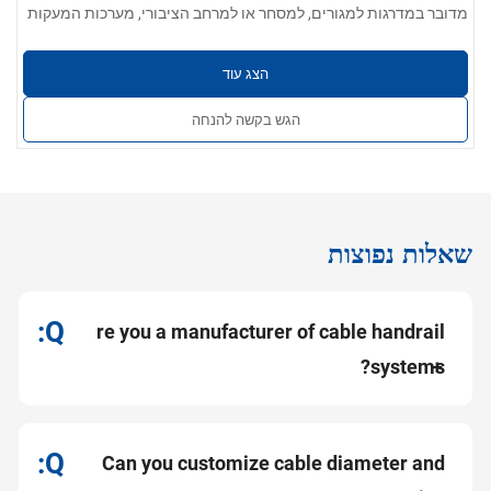
מדובר במדרגות למגורים, למסחר או למרחב הציבורי, מערכות המעקות
· אפשרויות חומרים
: 304, 201, 316 או 430 נירוסטה
שלנו מתוכננות לביצועים מבניים ארוכי טווח ולמראה אסתטי.
· עובי הקיר
: 0.4 מ"מ – 5.0 מ"מ
הצג עוד
· גימור פני השטח
: מוברש, מלוטש במראה, סאטן או מט תעשייתי
כל הרכיבים מתאפיינים במשטחים חלקים, ללא שריטות וללא עיוותים.
הגש בקשה להנחה
המעקות שלנו ניתנים לייצור בהתאמה למבנה מדרגות ספירלי, ישר או
מפותל, והם תואמים לסוגים שונים של מילוי, כולל זכוכית, מוטות או
כבלים.
שאלות נפוצות
re you a manufacturer of cable handrail
systems?
Can you customize cable diameter and