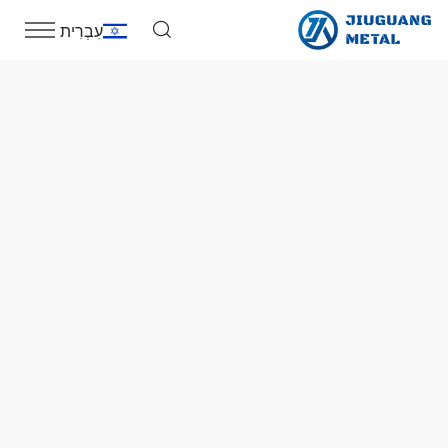
עִבְרִית