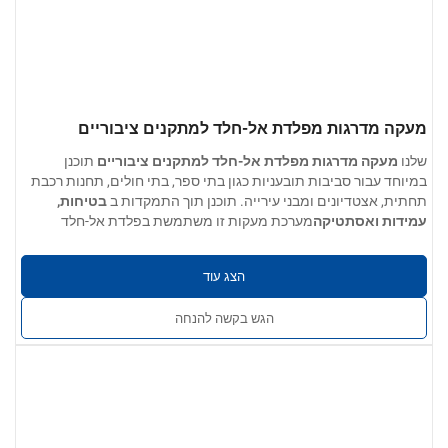
מעקה מדרגות מפלדת אל-חלד למתקנים ציבוריים
שלנו
מעקה מדרגות מפלדת אל-חלד למתקנים ציבוריים
תוכנן
במיוחד עבור סביבות תובעניות כגון בתי ספר, בתי חולים, תחנות רכבת
תחתית, אצטדיונים ומבני עירייה. תוכנן תוך התמקדות ב
בטיחות,
עמידות ואסתטיקה
מערכת מעקות זו משתמשת בפלדת אל-חלד
פרמטרים של המוצר:
באיכות גבוהה כדי להבטיח עמידות בפני קורוזיה לטווח ארוך וביצועים
אפשרויות חומרים:
304 / 201 / 316 / 430 נירוסטה
יציבים במקומות ציבוריים עם תנועה רבה.
הצג עוד
עובי הקיר:
0.4 מ"מ עד 5.0 מ"מ
גימור פני השטח:
חלק, ללא קוצים, שריטות, שקעים, שכבות או סדקים.
הגש בקשה להנחה
זמין בגימור תעשייתי, גימור מוברש או גימור מראה מלוטש.
שירותים מותאמים אישית:
ניתן להתאים את הגודל, צורת הצינור,
אביזרי הקצה ושיטת ההתקנה למפרט הפרויקט.