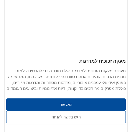
מעקה זכוכית למדרגות
מערכת מעקות הזכוכית למדרגות שלנו תוכננה כדי להבטיח שלמות
מבנית מרבית ועמידות ארוכת טווח בפני קורוזיה. מערכת זו, המתאימה
באופן אידיאלי למבנים ציבוריים, מדרגות מסחריות ומדרגות מגורים,
כוללת מפרקים מרותכים בדייקנות, ידיות ארגונומיות וביצועים העומדים
פרמטרים של המוצר
בתקן OSHA/ISO. היא אידיאלית לבתי ספר, בתי חולים ומרכזים
אפשרויות חומרים
: 304 / 201 / 316 / 430 נירוסטה
תחבורתיים, שבהם עמידות ועמידות בפני החלקה הן קריטיות.
הצג עוד
עובי הקיר
: 0.4 מ"מ – 5.0 מ"מ
גימור משטחים
: גימור מלוטש, מוברש או מראה; ללא שריטות, שקעים
הגש בקשה להנחה
וזיזים
שירותים מותאמים אישית
: ניתן להתאים את הגדלים, הצורות,
האביזרים ואפשרויות ההתקנה לדרישות הפרויקט.