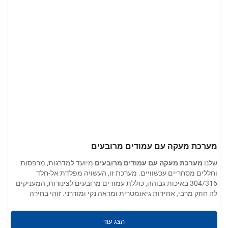
מערכת מעקה עם עמודים מרובעים
שלנו
מערכת מעקה עם עמודים מרובעים
מיועד למדרגות, מרפסות
וחללים מסחריים עכשוויים. מערכת זו, העשויה מפלדת אל-חלד
304/316 באיכות גבוהה, כוללת עמודים מרובעים לצינורות, המעניקים
לה חוזק מרבי, אחידות גיאומטרית ומראה נקי ומודרני. זוהי בחירה
פרמטרים של המוצר:
אידיאלית לפרויקטים למגורים ולפרויקטים ציבוריים, הדורשים עמידות
וסגנון.
אפשרויות חומרים:
304 / 201 / 316 / 430 נירוסטה
הצג עוד
עובי הקיר:
0.4 מ"מ עד 5.0 מ"מ