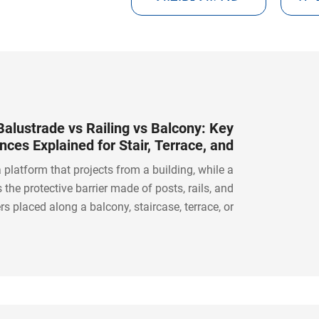
Balustrade vs Railing vs Balcony: Key
nces Explained for Stair, Terrace, and
Balcony Design
 platform that projects from a building, while a
 the protective barrier made of posts, rails, and
rs placed along a balcony, staircase, terrace, or
 railing is a broader term for a safety barrier or
m. In short, a balcony is the space itself, and a
rade or railing is what helps protect that space.