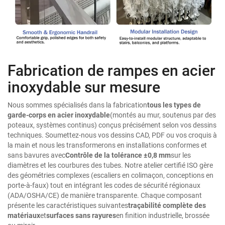
Fabrication de rampes en acier
inoxydable sur mesure
Nous sommes spécialisés dans la fabrication
tous les types de
garde-corps en acier inoxydable
(montés au mur, soutenus par des
poteaux, systèmes continus) conçus précisément selon vos dessins
techniques. Soumettez-nous vos dessins CAD, PDF ou vos croquis à
la main et nous les transformerons en installations conformes et
sans bavures avec
Contrôle de la tolérance ±0,8 mm
sur les
diamètres et les courbures des tubes. Notre atelier certifié ISO gère
des géométries complexes (escaliers en colimaçon, conceptions en
porte-à-faux) tout en intégrant les codes de sécurité régionaux
(ADA/OSHA/CE) de manière transparente. Chaque composant
présente les caractéristiques suivantes
traçabilité complète des
matériaux
et
surfaces sans rayures
en finition industrielle, brossée