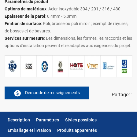
Paramètres du produit
Options de matériaux
: Acier inoxydable 304 / 201 / 316 / 430
Épaisseur de la paroi
: 0,4mm - 5,0mm
Finition de surface
: Poli, brossé ou poli miroir ; exempt de rayures,
de bosses et de bavures.
Services sur mesure
: Les dimensions, les formes, les raccords et les
options d'installation peuvent être adaptés aux exigences du projet.
Demande de renseignements
Partager :
Description
Paramètres
Styles possibles
Emballage et livraison
Produits apparentés