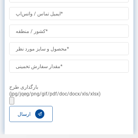
بارگذاری طرح
(jpg/jqeg/png/gif/pdf/doc/docx/xls/xlsx)
ارسال