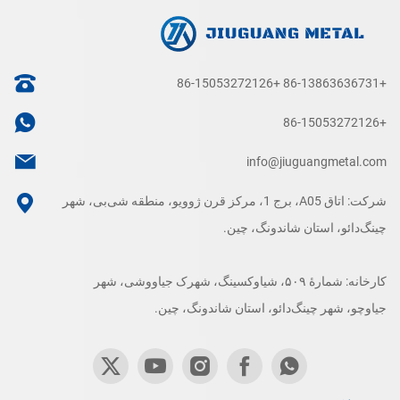
+86-15053272126
+86-13863636731
+86-15053272126
info@jiuguangmetal.com
شرکت: اتاق A05، برج 1، مرکز قرن ژوویو، منطقه شی‌بی، شهر
چینگ‌دائو، استان شاندونگ، چین.
کارخانه: شمارهٔ ۵۰۹، شیاوکسینگ، شهرک جیاووشی، شهر
جیاوچو، شهر چینگ‌دائو، استان شاندونگ، چین.