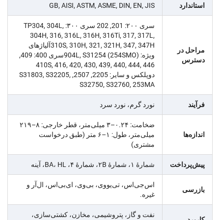
استاندارد
GB, AISI, ASTM, ASME, DIN, EN, JIS
سری ۲۰۰: 201, 202 سری ۳۰۰: TP304, 304L,
304H, 316, 316L, 316H, 316Ti, 317, 317L,
310S, 310H, 321, 321H, 347, 347Hآلیاژهای
مراحل در
ویژه: 904L, S31254 (254SMO)سری 400: 409,
دسترس
410S, 416, 420, 430, 439, 440, 444, 446
دوپلکس و سایر: 2205, 2507, S31803, S32205,
S32750, S32760, 253MA
فرآیند
نورد گرم، نورد سرد
ضخامت: ۰.۲۴–۳ میلی‌متر، قطر خارجی: ۸–۲۱۹
اندازه‌ها
میلی‌متر، طول: ۱–۶ متر (طبق درخواست
مشتری)
پیش‌پرداخت
شمارهٔ ۱، شمارهٔ ۲B، شمارهٔ ۴، BA، HL، آینه
اس‌جی‌اس، تی‌یو‌وی، بی‌وی، ای‌بی‌اس، ال‌آر و
بازرسی
غیره.
نفت و گاز، پتروشیمی، مخازن، کشتی‌سازی،
کاربرد