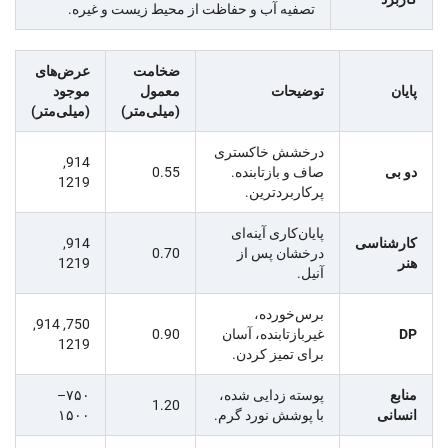
تصفیه آب و حفاظت از محیط زیست و غیره.
ضخامت
عرض‌های
پایان
توضیحات
معمول
موجود
(میلی‌متر)
(میلی‌متر)
درخشش خاکستری
914,
دو بی
صاف و بازتابنده.
0.55
1219
پرکاربردترین.
پایان‌کاری آینه‌ای
کارشناسی
914,
درخشان پس از
0.70
هنر
1219
آنیل.
برس‌خورده،
750, 914,
DP
غیربازتابنده، آسان
0.90
1219
برای تمیز کردن.
منابع
پوسته زدایی شده،
۷۵۰–
1.20
انسانی
با پوشش نورد گرم.
۱۵۰۰