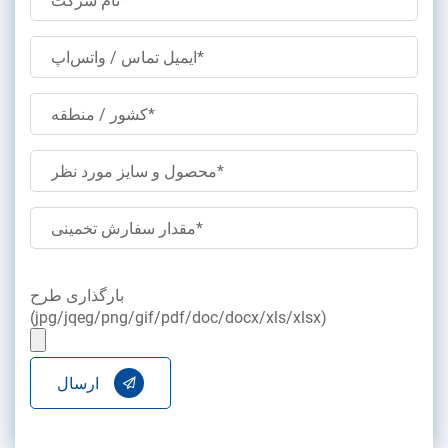
بارگذاری طرح
(jpg/jqeg/png/gif/pdf/doc/docx/xls/xlsx)
ارسال