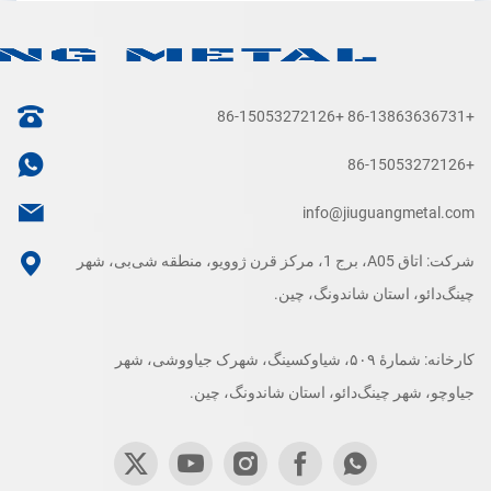
+86-15053272126
+86-13863636731
+86-15053272126
info@jiuguangmetal.com
شرکت: اتاق A05، برج 1، مرکز قرن ژوویو، منطقه شی‌بی، شهر
چینگ‌دائو، استان شاندونگ، چین.
کارخانه: شمارهٔ ۵۰۹، شیاوکسینگ، شهرک جیاووشی، شهر
جیاوچو، شهر چینگ‌دائو، استان شاندونگ، چین.