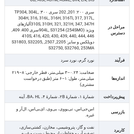
سری ۲۰۰: 201, 202 سری ۳۰۰: TP304, 304L,
304H, 316, 316L, 316H, 316Ti, 317, 317L,
310S, 310H, 321, 321H, 347, 347Hآلیاژهای
مراحل در
ویژه: 904L, S31254 (254SMO)سری 400: 409,
دسترس
410S, 416, 420, 430, 439, 440, 444, 446
دوپلکس و سایر: 2205, 2507, S31803, S32205,
S32750, S32760, 253MA
فرآیند
نورد گرم، نورد سرد
ضخامت: ۰.۲۴–۳ میلی‌متر، قطر خارجی: ۸–۲۱۹
اندازه‌ها
میلی‌متر، طول: ۱–۶ متر (طبق درخواست
مشتری)
پیش‌پرداخت
شمارهٔ ۱، شمارهٔ ۲B، شمارهٔ ۴، BA، HL، آینه
اس‌جی‌اس، تی‌یو‌وی، بی‌وی، ای‌بی‌اس، ال‌آر و
بازرسی
غیره.
نفت و گاز، پتروشیمی، مخازن، کشتی‌سازی،
کاربرد
تصفیه آب و حفاظت از محیط زیست و غیره.