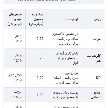
ضخامت
عرض‌های
پایان
توضیحات
معمول
موجود
(میلی‌متر)
(میلی‌متر)
درخشش خاکستری
914,
دو بی
صاف و بازتابنده.
0.55
1219
پرکاربردترین.
پایان‌کاری آینه‌ای
کارشناسی
914,
درخشان پس از
0.70
هنر
1219
آنیل.
برس‌خورده،
750, 914,
DP
غیربازتابنده، آسان
0.90
1219
برای تمیز کردن.
منابع
پوسته زدایی شده،
۷۵۰–
1.20
انسانی
با پوشش نورد گرم.
۱۵۰۰
سطح سفید پس از
914,