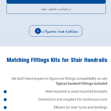
تمام اجزا دارای سطوح صاف، بدون خراش و بدون هیچ‌گونه تغییر شکل
درخواست تخفیف دهید
هستند. نرده‌های ما می‌توانند به‌گونه‌ای ساخته شوند که از پلان‌های
مارپیچی، مستقیم یا پلکانی (switchback) پیروی کنند و با انواع
پرکننده‌ها از جمله شیشه، میلگرد یا کابل سازگارند.
مشاهدهٔ همهٔ محصولات
Matching Fittings Kits for Stair Handrails
We don’t leave buyers to figure out fittings compatibility on site.
Typical handrail fittings included
Wall-mounted or post-mounted brackets
Connectors and couplers for continuous runs
Elbows for stair turns and landings