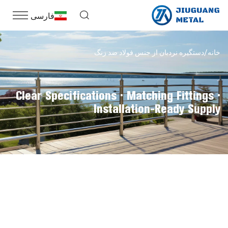
فارسی
خانه
دستگیره نردبان از جنس فولاد ضد زنگ
Clear Specifications · Matching Fittings ·
Installation-Ready Supply