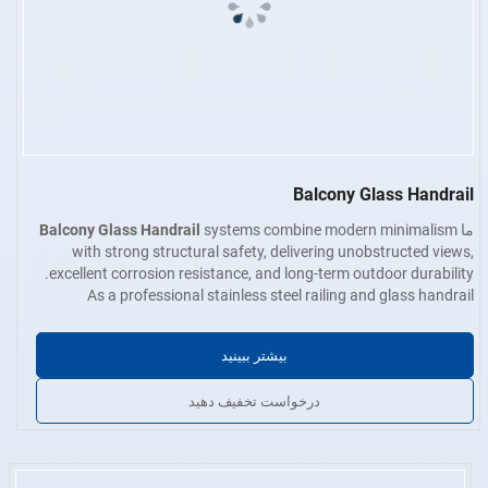
Balcony Glass Handrail
ما
systems combine modern minimalism
Balcony Glass Handrail
with strong structural safety, delivering unobstructed views,
excellent corrosion resistance, and long-term outdoor durability.
As a professional stainless steel railing and glass handrail
گزینه‌های متریال
: فولاد ضد زنگ ۳۰۴ / ۲۰۱ / ۳۱۶ / ۴۳۰
engineering-grade balcony glass
manufacturer, we supply
ضخامت دیوار
: ۰.۴ میلی‌متر تا ۵.۰ میلی‌متر
for residential buildings, villas, apartments, hotels,
handrails
بیشتر ببینید
پایان‌کاری سطح
صاف، بدون زائده و عاری از خراش، فرورفتگی،
لایه‌لایه شدن یا ترک. قابل‌دسترس با پرداخت صنعتی، پرداخت
درخواست تخفیف دهید
برس‌خورده یا پرداخت آینه‌ای صیقلی.
خدمات سفارشی
اندازه، شکل لوله، اتصالات انتهایی و روش نصب
می‌توانند مطابق با مشخصات پروژه سفارشی شوند.