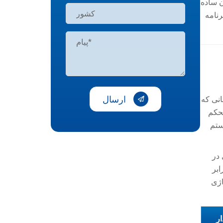
ر در چین، ما اغلب به خریداران B2B یک قانون ساده
رنامه
ارسال
انی که
محکم
ستم
 در
بر
اصر آلیاژی
ار