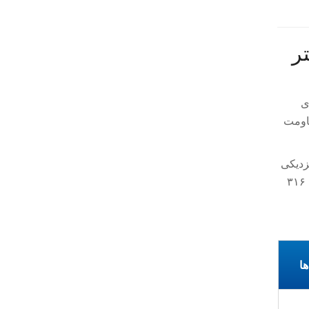
هتر
ای
 بهبود مقاومت
نزدیکی
دریا، نمک می‌تواند سریع‌تر به فلزات با درجه پایین‌تر حمله کند. در این موارد، کابل فولاد ضدزنگ ۳۱۶ و اتصالات ۳۱۶
ها