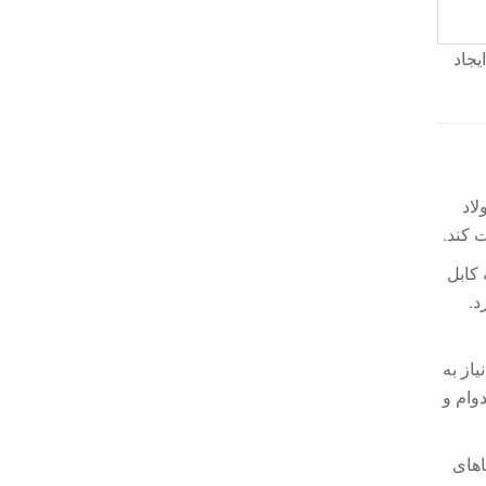
ایجاد
لاد
 کند.
 کابل
د.
از به
وام و
اهای