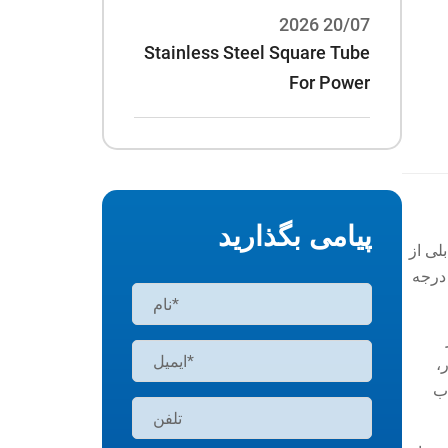
20/07 2026
Stainless Steel Square Tube
For Power
Rack:70*70*3/75*75*3 And
Other Specifications
پیامی بگذارید
لی از
تگی به درجه
،
اب