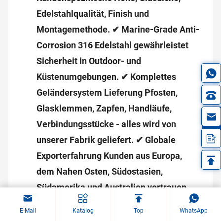
Edelstahlqualität, Finish und
Montagemethode. ✔ Marine-Grade Anti-
Corrosion 316 Edelstahl gewährleistet
Sicherheit in Outdoor- und
Küstenumgebungen. ✔ Komplettes
Geländersystem Lieferung Pfosten,
Glasklemmen, Zapfen, Handläufe,
in
Verbindungsstücke - alles wird von
unserer Fabrik geliefert. ✔ Globale
Exporterfahrung Kunden aus Europa,
dem Nahen Osten, Südostasien,
Südamerika und Australien vertrauen
auf unsere Qualität. ✔ Strenge
E-Mail
Katalog
Top
WhatsApp
Qualitätskontrolle Vollständige