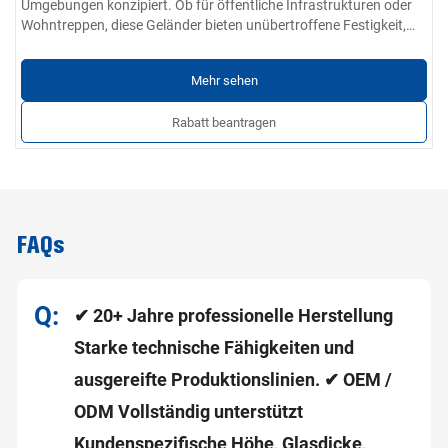
Umgebungen konzipiert. Ob für öffentliche Infrastrukturen oder
Wohntreppen, diese Geländer bieten unübertroffene Festigkeit,
Langlebigkeit und die Einhaltung moderner Baustandards.
Gebaut für Leistung, vertrauenswürdig für Sicherheit - die
ideale Treppengeländerlösung für Bauprojekte und öffentliche
Mehr sehen
Einrichtungen.
Produktparameter:
Rabatt beantragen
Material-Optionen:
304 / 201 / 316 / 430 rostfreier Stahl
Wanddicke:
0,4 mm bis 5,0 mm
Oberflächenveredelung:
Glatt, gratfrei, kratzfrei; erhältlich in
industrieller, gebürsteter oder polierter Hochglanzausführung
Kundenspezifische Dienstleistungen:
Rohrdurchmesser,
Wandstärke, Fittings und Installationsmethoden für Projekte
FAQs
anpassbar
✔ 20+ Jahre professionelle Herstellung
Starke technische Fähigkeiten und
ausgereifte Produktionslinien. ✔ OEM /
ODM Vollständig unterstützt
Kundenspezifische Höhe, Glasdicke,