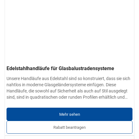
Edelstahlhandläufe für Glasbalustradensysteme
Unsere Handläufe aus Edelstahl sind so konstruiert, dass sie sich
nahtlos in moderne Glasgeländersysteme einfügen. Diese
Handläufe, die sowohl auf Sicherheit als auch auf Stil ausgelegt
sind, sind in quadratischen oder runden Profilen erhältlich und
eignen sich ideal für Balkone, Treppen und Terrassen in Wohn- und
Produkt-Parameter
Geschäftsräumen.
Material-Optionen:
304 / 201 / 316 / 430 rostfreier Stahl
Mehr sehen
Wanddicke:
0,4 mm bis 5,0 mm
Oberflächenveredelung:
Glatt, gratfrei und frei von Kratzern,
Rabatt beantragen
Dellen oder Rissen. Erhältlich in industrieller, gebürsteter oder
polierter Hochglanzausführung.