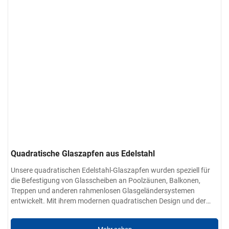
Kundenspezifische Dienstleistungen:
Die Form des Handlaufs
(quadratisch oder rund), die Größe, die Endbeschläge und die
Montagemethode können auf die Projektanforderungen
zugeschnitten werden.
Quadratische Glaszapfen aus Edelstahl
Unsere quadratischen Edelstahl-Glaszapfen wurden speziell für
die Befestigung von Glasscheiben an Poolzäunen, Balkonen,
Treppen und anderen rahmenlosen Glasgeländersystemen
entwickelt. Mit ihrem modernen quadratischen Design und der
robusten Edelstahlstruktur vereinen sie Sicherheit, Stabilität und
Produktparameter:
Stil und sind damit ideal für private und gewerbliche Projekte.
Material-Optionen:
304 / 201 / 316 / 430 rostfreier Stahl