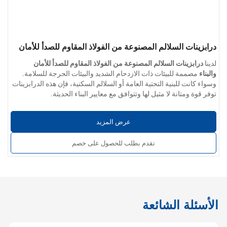
درابزينات السلالم المصنوعة من الفولاذ المقاوم للصدأ للأمان
والبناء
لدينا
درابزينات السلالم المصنوعة من الفولاذ المقاوم للصدأ للأمان
والبناء
مصممة للبيئات ذات الازدحام الشديد والبيئات الحرجة للسلامة.
وسواء كانت للبنية التحتية العامة أو السلالم السكنية، فإن هذه الدرابزينات
توفر قوة ومتانة لا مثيل لها وتتوافق مع معايير البناء الحديثة.
مصممة للأداء وموثوق بها للسلامة - الحل المثالي لدرابزين السلالم
لمشاريع الإنشاءات والمرافق العامة.
عرض المزيد
معلمات المنتج:
خيارات المواد:
الفولاذ المقاوم للصدأ 304 / 201 / 316 / 430
تقدم بطلب للحصول على خصم
سُمك الجدار:
0.4 مم إلى 5.0 مم
تشطيب السطح:
ناعمة وخالية من النتوءات والخدوش؛ متوفرة بطبقة
نهائية صناعية أو مصقولة أو مصقولة كالمرآة
خدمات مخصصة:
قطر الأنبوب، وسُمك الجدار، والتجهيزات، وطرق
التركيب القابلة للتخصيص للمشاريع
الأسئلة الشائعة