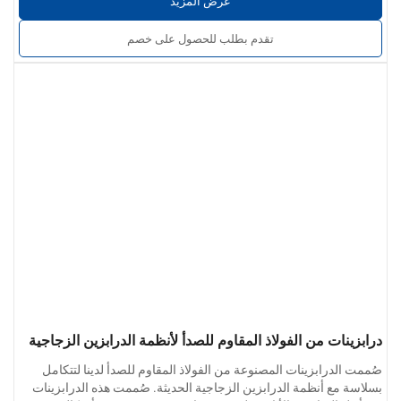
عرض المزيد
سُمك الجدار:
0.4 مم إلى 5.0 مم
تشطيب السطح:
أملس وخالٍ من النتوءات وخالٍ من الخدوش أو الخدوش
تقدم بطلب للحصول على خصم
أو الشقوق. تشمل الخيارات اللمسات النهائية الصناعية أو اللمسات النهائية
خدمات مخصصة:
المصقولة أو اللمسات النهائية المصقولة كالمرآة.
يمكن تخصيص الحجم ومظهر الأنبوب والتجهيزات
الطرفية وطرق التركيب لتلبية احتياجات المشروع.
درابزينات من الفولاذ المقاوم للصدأ لأنظمة الدرابزين الزجاجية
صُممت الدرابزينات المصنوعة من الفولاذ المقاوم للصدأ لدينا لتتكامل
بسلاسة مع أنظمة الدرابزين الزجاجية الحديثة. صُممت هذه الدرابزينات