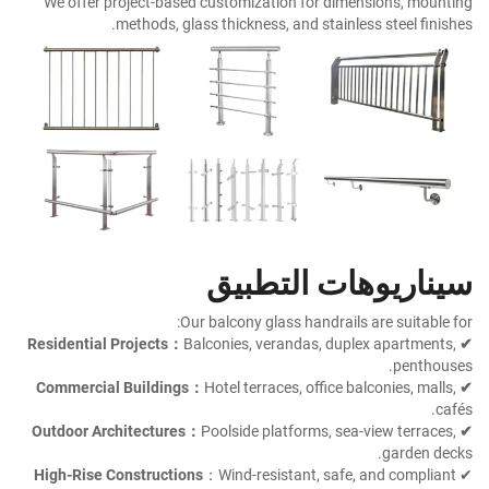
We offer project-based customization for dimensions, mounting
methods, glass thickness, and stainless steel finishes.
سيناريوهات التطبيق
Our balcony glass handrails are suitable for:
Balconies, verandas, duplex apartments,
✔ Residential Projects：
penthouses.
Hotel terraces, office balconies, malls,
✔ Commercial Buildings：
cafés.
Poolside platforms, sea-view terraces,
✔ Outdoor Architectures：
garden decks.
High-Rise Constructions
：Wind-resistant, safe, and compliant
✔