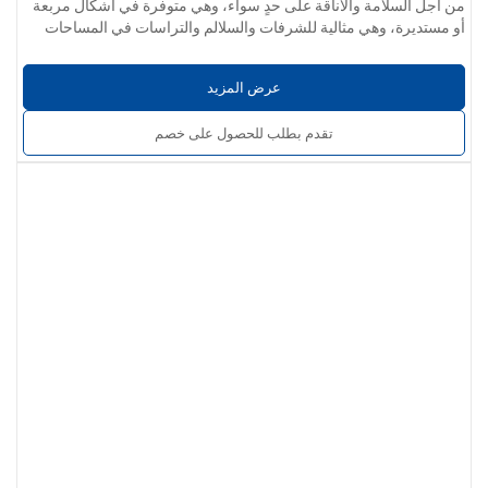
من أجل السلامة والأناقة على حدٍ سواء، وهي متوفرة في أشكال مربعة
أو مستديرة، وهي مثالية للشرفات والسلالم والتراسات في المساحات
معلمات المنتج
السكنية أو التجارية.
خيارات المواد:
الفولاذ المقاوم للصدأ 304 / 201 / 316 / 430
عرض المزيد
سُمك الجدار:
0.4 مم إلى 5.0 مم
تشطيب السطح:
أملس وخالٍ من النتوءات وخالٍ من الخدوش أو الخدوش
تقدم بطلب للحصول على خصم
أو الشقوق. متوفر بلمسات نهائية صناعية أو مصقولة أو مصقولة كالمرآة.
خدمات مخصصة:
يمكن تكييف شكل الدرابزين (مربع أو دائري) وحجمه
وتركيباته الطرفية وطريقة تركيبه حسب متطلبات المشروع.