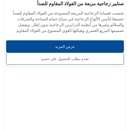
صنابير زجاجية مربعة من الفولاذ المقاوم للصدأ
صُممت قضباننا الزجاجية المربعة المصنوعة من الفولاذ المقاوم للصدأ
خصيصًا لتأمين الألواح الزجاجية في سياج حمام السباحة والشرفات
والسلالم وغيرها من أنظمة الدرابزين الزجاجية بدون إطار. وبفضل
تصميمها المربع العصري وهيكلها القوي المصنوع من الفولاذ المقاوم
معلمات المنتج:
للصدأ، فهي تجمع بين السلامة والثبات والأناقة، مما يجعلها مثالية
خيارات المواد:
الفولاذ المقاوم للصدأ 304 / 201 / 316 / 430
للمشاريع السكنية والتجارية على حد سواء.
عرض المزيد
سُمك الجدار:
0.4 مم إلى 5.0 مم
تشطيب السطح:
أملس وخالٍ من النتوءات وخالٍ من الخدوش أو الخدوش
تقدم بطلب للحصول على خصم
أو الشقوق. تشمل الخيارات تشطيبات مصقولة أو مصقولة أو مصقولة
بلمسات نهائية ساتانية.
خدمات مخصصة:
متوفر بأحجام وأشكال وتشطيبات مختلفة. يتم توفير
التخصيص حسب الطلب/التصنيع حسب الطلب لمطابقة مواصفات
المشروع.