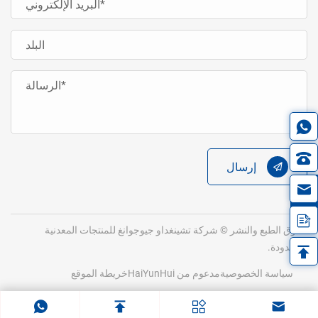
إرسال
in
حقوق الطبع والنشر © شركة تشينغداو جيوجوانغ للمنتجات المعدنية
المحدودة.
سياسة الخصوصية
مدعوم من HaiYunHui
خريطة الموقع