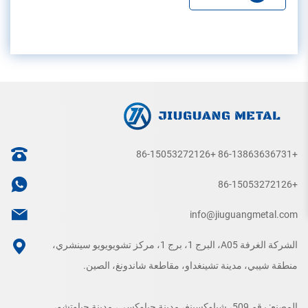
+86-15053272126
+86-13863636731
+86-15053272126
info@jiuguangmetal.com
الشركة الغرفة A05، البرج 1، برج 1، مركز تشويويويو سينشري،
منطقة شيبي، مدينة تشينغداو، مقاطعة شاندونغ، الصين.
المصنع: رقم 509، شياوكسينغ، مدينة جياوكسي، مدينة جياوتشو،