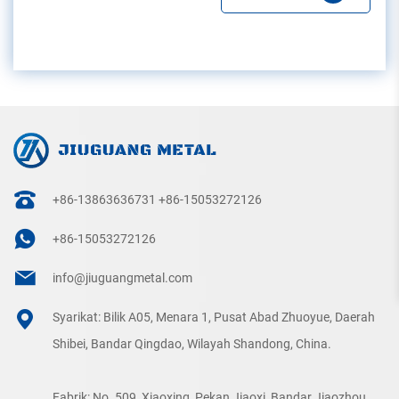
+86-13863636731
+86-15053272126
+86-15053272126
info@jiuguangmetal.com
Syarikat: Bilik A05, Menara 1, Pusat Abad Zhuoyue, Daerah
Shibei, Bandar Qingdao, Wilayah Shandong, China.
Fabrik: No. 509, Xiaoxing, Pekan Jiaoxi, Bandar Jiaozhou,