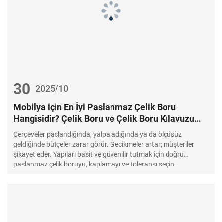
30
2025/10
Mobilya için En İyi Paslanmaz Çelik Boru
Hangisidir? Çelik Boru ve Çelik Boru Kılavuzu
(Metal Mobilya) - Doğru Tedarikçi Nasıl Seçilir
Çerçeveler paslandığında, yalpaladığında ya da ölçüsüz
geldiğinde bütçeler zarar görür. Gecikmeler artar; müşteriler
şikayet eder. Yapıları basit ve güvenilir tutmak için doğru
paslanmaz çelik boruyu, kaplamayı ve toleransı seçin.