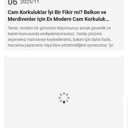
06
2025/11
Cam Korkuluklar İyi Bir Fikir mi? Balkon ve
Merdivenler için En Modern Cam Korkuluk
Sistemi
Temiz, modern bir görünüm istiyorsunuz ancak güvenlik ve
bakım konusunda endişeleniyorsunuz. Yanlış çözümü
seçerseniz manzarayı kaybedersiniz, bakım için daha fazla
harcama yaparsınız veya bina yönetmeliğine uymazsınız. İyi
tasarlanmış bir cam korkuluk, ödün vermeden netlik, güvenlik ve
kalıcı değer sunar.Evet. İyi tasarlanmış bir cam korkuluk güvenli,
yönetmeliklere uygun ve dayanıklıdır, ayrıca ışık akışını ve görüş
alanını artırır. Koruma gereksinimlerini karşılayan temperli veya
lamine cam kullanın, kaliteli donanım belirleyin ve değer katan
güvenli, sessiz, az bakım gerektiren bir sistem elde etmek için
deneyimli bir üreticiyle çalışın.