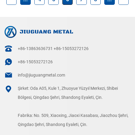
+86-13863636731
+86-15053272126
+86-15053272126
info@jiuguangmetal.com
Şirket: Oda A05, Kule 1, Zhuoyue Yüzyıl Merkezi, Shibei
Bölgesi, Qingdao Şehri, Shandong Eyaleti, Çin.
Fabrika: No. 509, Xiaoxing, Jiaoxi Kasabası, Jiaozhou Şehri,
Qingdao Şehri, Shandong Eyaleti, Çin.