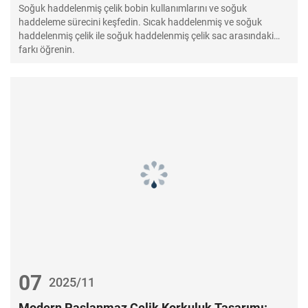
Haddelenmiş Sac ve Sıcak Haddelenmiş Sac
Soğuk haddelenmiş çelik bobin kullanımlarını ve soğuk
Arasındaki Fark
haddeleme sürecini keşfedin. Sıcak haddelenmiş ve soğuk
haddelenmiş çelik ile soğuk haddelenmiş çelik sac arasındaki
farkı öğrenin.
07
2025/11
Modern Paslanmaz Çelik Korkuluk Tasarımı: