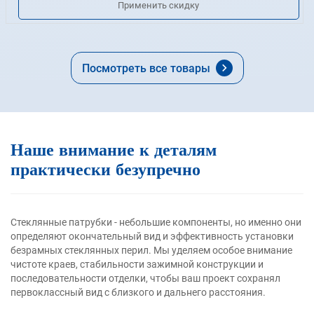
Применить скидку
безопасность без ущерба для эстетики.
Параметры продукта:
Варианты материалов:
304 / 201 / 316 / 430 нержавеющая
сталь
Толщина стенок:
0,4 мм - 5,0 мм
Отделка поверхности:
Гладкие, без заусенцев, без царапин,
Посмотреть все товары
вмятин и трещин. Варианты отделки: матовая,
полированная или сатинированная.
Услуги на заказ:
Доступны различные размеры, формы и
варианты отделки. Предлагается OEM/ODM-изготовление
на заказ в соответствии со спецификациями проекта.
Наше внимание к деталям
практически безупречно
Стеклянные патрубки - небольшие компоненты, но именно они
определяют окончательный вид и эффективность установки
безрамных стеклянных перил. Мы уделяем особое внимание
чистоте краев, стабильности зажимной конструкции и
последовательности отделки, чтобы ваш проект сохранял
первоклассный вид с близкого и дальнего расстояния.