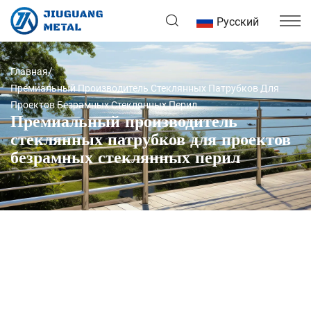
Русский
Главная
Премиальный Производитель Стеклянных Патрубков Для
Проектов Безрамных Стеклянных Перил
Премиальный производитель
стеклянных патрубков для проектов
безрамных стеклянных перил