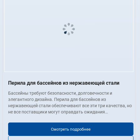
Перила для бассейнов из нержавеющей стали
Бассейны требуют безопасности, долговечности и
элегантного дизайна. Перила для бассейнов из
нержавеющей стали обеспечивают все эти три качества, но
не все поставщики могут оправдать ожидания
коммерческого класса.
Перила для бассейнов из нержавеющей стали сочетают в
себе устойчивость к коррозии, элегантный внешний вид и
Смотреть подробнее
структурную целостность. Идеально подходящие для
жилых и коммерческих бассейнов, они обеспечивают