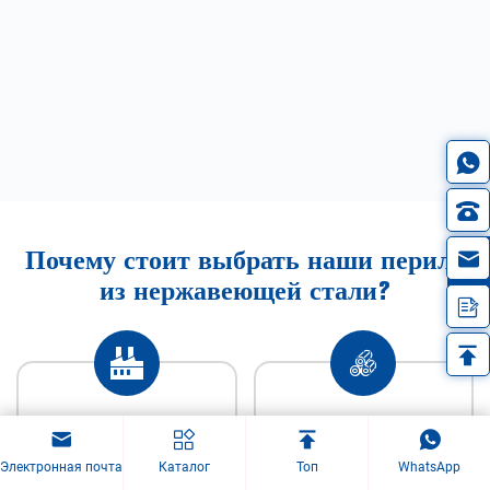
Почему стоит выбрать наши перила
in
из нержавеющей стали?
Прямые заводские
Высокосортная
поставки
нержавеющая сталь
Электронная почта
Каталог
Топ
WhatsApp
304 / 316