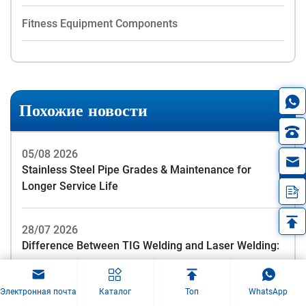
Fitness Equipment Components
Похожие новости
05/08 2026
in
Stainless Steel Pipe Grades & Maintenance for
Longer Service Life
28/07 2026
Difference Between TIG Welding and Laser Welding:
23/07 2026
Электронная почта
Каталог
Топ
WhatsApp
A Manufacturer of Stainless Steel Guardrails