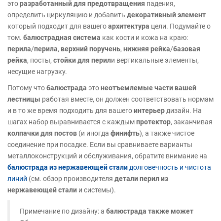
это
разработанный для предотвращения
падения,
определить циркуляцию и добавить
декоративный элемент
который подходит для вашего
архитектура
цели. Подумайте о
том.
балюстрадная система
как кости и кожа на краю:
перила
/
перила
,
верхний поручень
,
нижняя рейка
/
базовая
рейка
, посты,
стойки для перил
и вертикальные элементы,
несущие нагрузку.
Потому что
балюстрада
это
неотъемлемые части вашей
лестницы
работая вместе, он должен соответствовать нормам
и в то же время подходить для вашего
интерьер
дизайн. На
шагах набор выравнивается с каждым
протектор
, заканчивая
колпачки для постов
(и иногда
финифть
), а также чистое
соединение при посадке. Если вы сравниваете варианты
металлоконструкций и обслуживания, обратите внимание на
балюстрада из нержавеющей стали
долговечность и чистота
линий
(см. обзор производителя
детали перил из
нержавеющей стали
и системы).
Примечание по дизайну: a
балюстрада также может