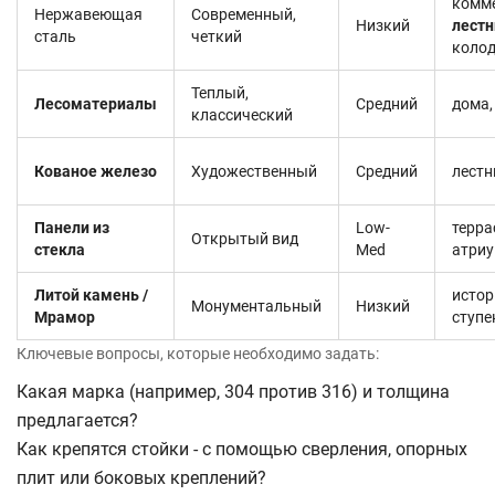
комм
Нержавеющая
Современный,
Низкий
лест
сталь
четкий
коло
Теплый,
Лесоматериалы
Средний
дома,
классический
Кованое железо
Художественный
Средний
лестн
Панели из
Low-
терра
Открытый вид
стекла
Med
атри
Литой камень /
истор
Монументальный
Низкий
Мрамор
ступе
Ключевые вопросы, которые необходимо задать:
Какая марка (например, 304 против 316) и толщина
предлагается?
Как крепятся стойки - с помощью сверления, опорных
плит или боковых креплений?