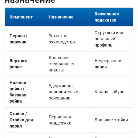
Визуальная
Компонент
Назначение
подсказка
Округлый или
Перила /
Захват и
овальный
поручни
руководство
профиль
Колпачки
Верхний
Непрерывная
стеклянные/
рельс
линия
пикеты
Нижняя
Удерживает
рейка /
наполнитель в
Каналы, обувь
базовая
основании
рейка
Стойки /
Первичная
Стойки для
Большие стойки
поддержка
перил