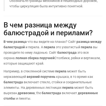
Обозначьте границы мезонинов и пешеходных дорожек,
чтобы циркуляция была интуитивно понятной.
В чем разница между
балюстрадой и перилами?
В чем разница
что вы видите на планах? Сайт
разница между
балюстрадой
и перила. A
перила
это ухватистый
перила
вы
проводите по нему ладонью. Сайт
балюстрада
это вся
охрана.
полная сборка поручней
Столбики, рейки и вертикали,
которые защищают край.
Например, в стеклянной системе
перила
может быть
нержавеющей
верхний поручень
крышка, в то время как
балюстрада
включает стекло, стойки и соединительные
элементы. На деревянных лестницах
перила
может быть
вырезан
древесина
; the
балюстрада
включает
деревянные
столбы
и пикеты.