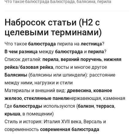
Что такое балюстрада Балюстрада, балясина, перила
Набросок статьи (H2 с
целевыми терминами)
Что такое
балюстрада
перила на
лестница
?
В чем разница
между
балюстрада
и
перила
?
Список деталей:
перила
,
верхний поручень
,
нижняя
рейка
/
базовая рейка
, посты и многое другое
Балясины
(балясины или шпиндели): расстояние
между ними, нагрузки и стили
Материалы и внешний вид:
древесина
,
кованое
железо
,
стеклянные панели
нержавеющая, каменная
Где
балюстрады
используются (
балкон
,
терраса
,
крыша
, в помещении)
Стиль и история: Италия XVII века, Версаль и
современность
современная балюстрада