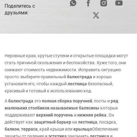
Поделитесь с
друзьями:
Неровные края, крутые ступени и открытые площадки могут
стать причиной скольжения и беспокойства. Хуже того, они
снижают стоимость недвижимости. Исправить ситуацию
просто: выберите правильный
балюстрада
и хорошо
установите его, чтобы каждый
лестница
безопасный,
красивый и готовый к использованию код.
A
балюстрада
это
полная сборка поручней
, посты и
ряд
маленьких столбиков
называемые балясины
которые
поддерживают
верхний поручень
и
нижняя рейка
. Он
действует как
защитный барьер
на
лестница
, посадка,
балкон
,
терраса
, край крыши или
крыльцо
Обеспечение
защиты от падения и
эстетика
закончить
лестница
и