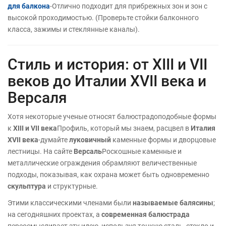
для балкона
-Отлично подходит для прибрежных зон и зон с
высокой проходимостью. (Проверьте стойки балконного
класса, зажимы и стеклянные каналы).
Стиль и история: от XIII и VII
веков до Италии XVII века и
Версаля
Хотя некоторые ученые относят балюстрадоподобные формы
к
XIII и VII века
Профиль, который мы знаем, расцвел в
Италия
XVII века
-думайте
луковичный
каменные формы и дворцовые
лестницы. На сайте
Версаль
Роскошные каменные и
металлические ограждения обрамляют величественные
подходы, показывая, как охрана может быть одновременно
скульптура
и структурные.
Этими классическими членами были
называемые балясины
;
на сегодняшних проектах, а
современная балюстрада
переосмысливает эту идею, используя тонкую сталь, стекло и