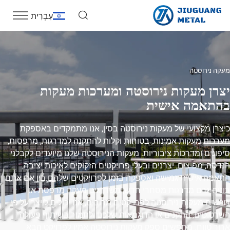
עִבְרִית
מעקה נירוסטה
יצרן מעקות נירוסטה ומערכות מעקות
בהתאמה אישית
כיצרן מקצועי של מעקות נירוסטה בסין, אנו מתמקדים באספקת
מערכות מעקות אמינות, בטוחות וקלות להתקנה למדרגות, מרפסות,
סיפונים ומדרכות ציבוריות. מעקות הנירוסטה שלנו מיועדים לקבלני
הנדסה, מפיצים, יצרנים ובעלי פרויקטים הזקוקים לאיכות יציבה,
התאמה אישית גמישה ואספקה בזמן לפרויקטים שלהם.בין אם אתם
בונים גרם מדרגות מסחרי חדש, משדרגים מעקה מרפסת או
רוכשים מעקות נירוסטה לפרויקטים מרובים, אנו יכולים לייצר על פי
השרטוטים, התקנים או הדוגמאות שלכם ולתמוך בשיתוף פעולה
ארוך טווח. מחפשים ספק מעקות נירוסטה אמין לפרויקט הבא