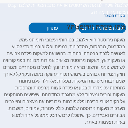
שלכם? שלחו לנו את השרטוטים או את כתב הכמויות שלכם וקבלו
הצעת מחיר מהירה.
סקירת המוצר
מהו מעקה נירוסטה?
קבל הצעת מחיר חינם
פתרון
מעקה נירוסטה הוא אלמנט בטיחותי ועיצובי חיוני המשמש
במדרגות, מרפסות, מסדרונות, רמפות ופלטפורמות כדי לסייע
לאנשים ללכת בבטחה ובנוחות. בהשוואה למעקות פלדה צבועים
או מעקות עץ, מעקות נירוסטה מציעים:עמידות מצוינת בפני קורוזיה
לשימוש פנימי וחיצוני מראה מודרני ונקי לחללים מסחריים ומגורים
חוזק ועמידות גבוהים בשימוש תכוף תחזוקה נמוכה וניקוי קל לאורך
שנים רבות מערכות המעקות מפלדת אל-חלד שלנו ניתנות
להתקנה על:מדרגות בטון או פלדה קצוות מרפסות ומרפסות
מעקות זכוכית ומעקות ללא מסגרת מסדרונות ושיפועים המותקנים
על הקיר אזורי בריכה ופלטפורמות ציבוריות אנו מעצבים ומייצרים
מערכות מעקות נירוסטה שלמות, כולל צינורות, עמודים, תושבות,
אביזרים ואביזרים, כך שתוכלו לרכוש הכל ממפעל אחד ולמנוע
בעיות תאימות באתר.