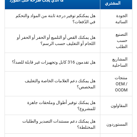
المشتري
الجودة
هل يمكنكم توفير درجة ثابتة من المواد والتحكم
السائبة
في الدُفعات؟
التصنيع
هل يمكنك القص أو التلميع أو الحفر أو الحفر أو
حسب
اللحام أو التغليف حسب الرسم؟
الطلب
المشاريع
هل تقدمون 316 كابل وتجهيزات غير قابلة للصدأ؟
الساحلية
منتجات
هل يمكنك دعم العلامات الخاصة والتغليف
OEM /
المخصص؟
OODM
هل يمكنك توفير أطوال وملحقات جاهزة
المقاولون
للمشروع؟
هل يمكنك دعم مستندات التصدير والطلبات
المستوردون
المختلطة؟