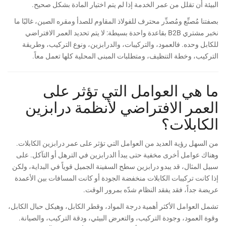
البيئة أن تقلل من عمر الخدمة إذا لم يتم اختيار المادة بشكل صحيح.
بصفتنا مُصنِّع ومُصدِّر محترف للفولاذ المقاوم للصدأ ومقره الصين، غالبًا ما
نخبر مشتري B2B بقاعدة واحدة بسيطة: لا يتم تحديد العمر الافتراضي
للكابل وحده. فالعمود، والتركيبات، والدرابزين، ونوع التركيب، وطريقة
التركيب، وخطة التنظيف، ومتطلبات المبنى المحلية كلها تعمل معاً.
ما هي العوامل التي تؤثر على
العمر الافتراضي لأنظمة درابزين
الكابلات؟
من السهل رؤية العديد من العوامل التي تؤثر على عمر درابزين الكابلات.
وهناك عوامل أخرى مخفية حتى يبدأ الدرابزين في الترهل أو التآكل. على
سبيل المثال، قد يبدو درابزين سطح السفينة الجميل قوياً في البداية، ولكن
إذا كانت تركيبات الكابلات منخفضة الجودة أو كانت المسافات بين الأعمدة
عريضة جداً، فقد يفقد النظام شدّه بمرور الوقت.
تشمل العوامل الأكثر أهمية درجة المواد، وقطر الكابل، وهيكل حبال الكابل،
وقوة العمود، وجودة التركيب، والتعرض البيئي، ودقة التركيب، والصيانة.