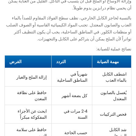
وإزالة الأوساخ أو الملح قبل أن يتسبب في التآكل. القليل من العناية يمكن
أن يحمي نظام درابزين يدوم طويلاً.
بالنسبة لحاجز الكابل الخارجي، نظف سطح الفولاذ المقاوم للصدأ بالماء
العذب والصابون المعتدل. تجنب المواد الكيميائية القاسية أو الصوف الصلب
أو منظفات الكلور. في المناطق الساحلية، يجب أن يكون التنظيف أكثر
تواتراً لأن الملح يمكن أن يتراكم على الكابل والتجهيزات.
نصائح عملية للصيانة:
مهمة الصيانة
التردد
الغرض
اشطف الكابل
شهرياً في
إزالة الملح والغبار
بالماء العذب
المناطق الساحلية
يُغسل بالصابون
حافظ على نظافة
كل بضعة أشهر
المعتدل
المعدن
2-4 مرات في
ابحث عن الأجزاء
فحص التركيبات
السنة
المفكوكة مبكراً
شد الكابل
حافظ على سلامة
حسب الحاجة
المترهل
السور