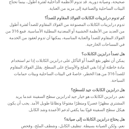
صحيحة، وصيانة دورية. قد تدوم الأنظمة الداخلية لفترة أطول، بينما تحتاج
البيئات الساحلية والصناعية إلى مزيد من العناية.
كم تدوم درابزينات الكابلات الفولاذ المقاوم للصدأ؟
تدوم درابزينات الكابلات المصنوعة من الفولاذ المقاوم للصدأ لفترة أطول
من العديد من الأنظمة الخشبية أو المعدنية المطلية الأساسية. فمع 316 من
الفولاذ المقاوم للصدأ والعناية المناسبة، يمكنها أن تدوم لعقود من الخدمة
في المساحات الخارجية.
هل تصدأ درابزين الكابلات؟
يمكن أن تظهر بقع الصدأ أو التآكل على درابزين الكابلات إذا تم استخدام
مادة خاطئة أو إذا بقي الملح والأوساخ على السطح. يقلل الفولاذ المقاوم
للصدأ 316 من هذا الخطر، خاصةً في البيئات الساحلية وبيئات حمامات
السباحة.
هل درابزين الكابلات جيد للسطح؟
نعم. درابزين الكابلات هو خيار جيد لدرابزين سطح السفينة عندما يريد
المشتري مظهرًا عصريًا ومنظرًا مفتوحًا ونظامًا طويل الأمد. يجب أن يكون
هيكل سطح السفينة قويًا بما يكفي لدعم الأعمدة وشد الكابل.
هل يحتاج درابزين الكابلات إلى صيانة؟
نعم، ولكن الصيانة بسيطة. تنظيف الكابل، وشطف الملح، وفحص