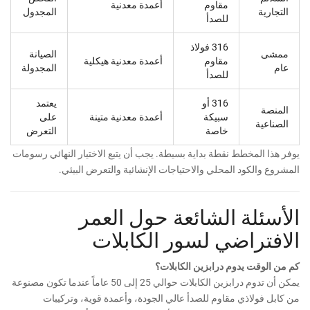
مقاوم
أعمدة معدنية
التجارية
المجدول
للصدأ
316 فولاذ
ممشى
الصيانة
مقاوم
أعمدة معدنية هيكلية
عام
المجدولة
للصدأ
316 أو
يعتمد
المنصة
سبيكة
أعمدة معدنية متينة
على
الصناعية
خاصة
التعرض
يوفر هذا المخطط نقطة بداية بسيطة. يجب أن يتبع الاختيار النهائي رسومات
المشروع والكود المحلي والاحتياجات الإنشائية والتعرض البيئي.
الأسئلة الشائعة حول العمر
الافتراضي لسور الكابلات
كم من الوقت يدوم درابزين الكابلات؟
يمكن أن تدوم درابزين الكابلات حوالي 25 إلى 50 عاماً عندما تكون مصنوعة
من كابل فولاذي مقاوم للصدأ عالي الجودة، وأعمدة قوية، وتركيبات