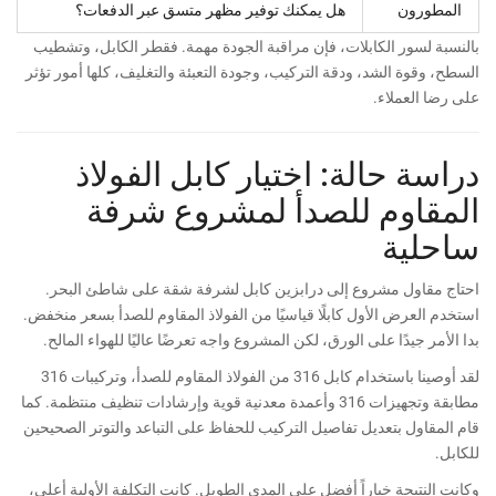
المطورون
هل يمكنك توفير مظهر متسق عبر الدفعات؟
بالنسبة لسور الكابلات، فإن مراقبة الجودة مهمة. فقطر الكابل، وتشطيب
السطح، وقوة الشد، ودقة التركيب، وجودة التعبئة والتغليف، كلها أمور تؤثر
على رضا العملاء.
دراسة حالة: اختيار كابل الفولاذ
المقاوم للصدأ لمشروع شرفة
ساحلية
احتاج مقاول مشروع إلى درابزين كابل لشرفة شقة على شاطئ البحر.
استخدم العرض الأول كابلًا قياسيًا من الفولاذ المقاوم للصدأ بسعر منخفض.
بدا الأمر جيدًا على الورق، لكن المشروع واجه تعرضًا عاليًا للهواء المالح.
لقد أوصينا باستخدام كابل 316 من الفولاذ المقاوم للصدأ، وتركيبات 316
مطابقة وتجهيزات 316 وأعمدة معدنية قوية وإرشادات تنظيف منتظمة. كما
قام المقاول بتعديل تفاصيل التركيب للحفاظ على التباعد والتوتر الصحيحين
للكابل.
وكانت النتيجة خياراً أفضل على المدى الطويل. كانت التكلفة الأولية أعلى،