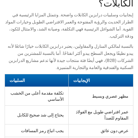
الكابلات؟
إيجابيات وسلبيات درابزين الكابلات واضحة. وتتمثل المزايا الرئيسية في
الطراز الحديث والرؤية المفتوحة والعمر الافتراضي الطويل وخيارات المواد
القوية. أما الشواغل الرئيسية فهي التكلفة، وصيانة الشد، والامتثال للكود،
ودقة التركيب.
بالنسبة لمالكي المنازل والمقاولين، يعتبر درابزين الكابلات خيارًا شائعًا لأنه
يبدو نظيفًا ويجعل السطح يبدو أكثر انفتاحًا. أما بالنسبة للمشترين من
الشركات (B2B)، فهي أيضًا فئة منتجات جيدة لأنها تدعم مشاريع الدرابزين
السكنية والفندقية والعامة والتجارية المتميزة.
الإيجابيات
السلبيات
تكلفة مقدمة أعلى من الخشب
مظهر عصري وبسيط
الأساسي
عمر افتراضي طويل مع الفولاذ
يحتاج إلى شد صحيح للكابل
المقاوم للصدأ
عرض دون عائق
يجب اتباع رمز المسافات