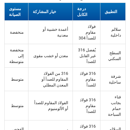
درجة
مستوى
التطبيق
خيار المشاركة
الكابل
الصيانة
فولاذ
سلالم
أعمدة خشبية أو
مقاوم
منخفضة
داخلية
معدنية
للصدأ 304
يُفضل 316
منخفضة
السطح
غير القابل
معدن أو خشب مقوى
إلى
السكني
للصدأ
متوسطة
316 فولاذ
316 من الفولاذ
شرفة
مقاوم
المقاوم للصدأ أو
متوسط
ساحلية
للصدأ
المعدن المطلي
فناء
316 فولاذ
بجانب
الفولاذ المقاوم للصدأ
مقاوم
متوسط
حمام
أو الألومنيوم
للصدأ
السباحة
316 فولاذ
السلالم
الفحص