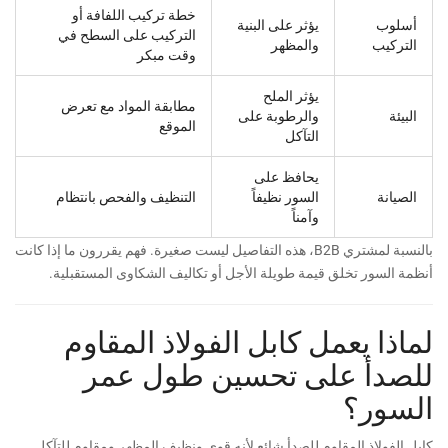
خطة تركيب اللفافة أو
أسلوب
يؤثر على البنية
التركيب على السطح في
التركيب
والمظهر
وقت مبكر
يؤثر الملح
مطابقة المواد مع تعرض
البيئة
والرطوبة على
الموقع
التآكل
يحافظ على
الصيانة
السور نظيفاً
التنظيف والفحص بانتظام
وآمناً
بالنسبة لمشتري B2B، هذه التفاصيل ليست صغيرة. فهم يقررون ما إذا كانت
أنظمة السور تخلق قيمة طويلة الأجل أو تكاليف الشكاوى المستقبلية.
لماذا يعمل كابل الفولاذ المقاوم
للصدأ على تحسين طول عمر
السور؟
كابل الفولاذ المقاوم للصدأ شائع لأنه قوي ونظيف المظهر ومقاوم للتآكل.