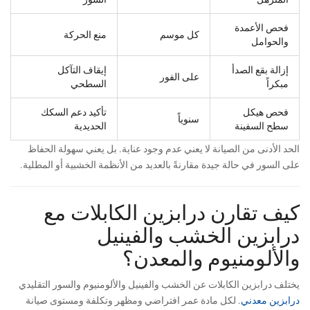
فحص الأعمدة
كل موسم
منع الحركة
والحوامل
إزالة بقع الصدأ
إيقاف التآكل
على الفور
مبكراً
السطحي
فحص هيكل
تأكيد دعم السكك
سنوياً
سطح السفينة
الحديدية
الحد الأدنى من الصيانة لا يعني عدم وجود عناية. بل يعني سهولة الحفاظ
على السور في حالة جيدة مقارنةً بالعديد من الأنظمة الخشبية أو المطلية.
كيف تقارن درابزين الكابلات مع
درابزين الخشب والفينيل
والألومنيوم والمعدن؟
يختلف درابزين الكابلات عن الخشب والفينيل والألومنيوم والسور التقليدي
درابزين معدني
. لكل مادة عمر افتراضي ومظهر وتكلفة ومستوى صيانة