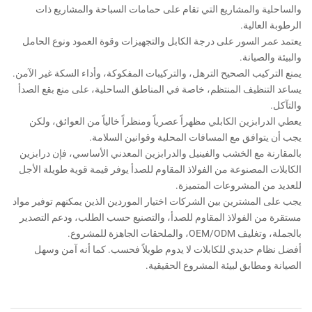
والساحلية والمشاريع التي تقام على حمامات السباحة والمشاريع ذات
الرطوبة العالية.
يعتمد عمر السور على درجة الكابل والتجهيزات وقوة العمود ونوع الحامل
والبيئة والصيانة.
يمنع التركيب الصحيح الترهل، والتركيبات المفكوكة، وأداء السكة غير الآمن.
يساعد التنظيف المنتظم، خاصة في المناطق الساحلية، على منع بقع الصدأ
والتآكل.
يعطي الدرابزين الكابلي مظهراً عصرياً ومنظراً خالياً من العوائق، ولكن
يجب أن يتوافق مع المسافات المحلية وقوانين السلامة.
بالمقارنة مع الخشب والفينيل والدرابزين المعدني الأساسي، فإن درابزين
الكابلات المصنوعة من الفولاذ المقاوم للصدأ يوفر قيمة قوية طويلة الأجل
للعديد من المشروعات المتميزة.
يجب على المشترين بين الشركات اختيار الموردين الذين يمكنهم توفير مواد
مستقرة من الفولاذ المقاوم للصدأ، والتصنيع حسب الطلب، ودعم التصدير
بالجملة، وتغليف OEM/ODM، والملحقات الجاهزة للمشروع.
أفضل نظام حديدي للكابلات لا يدوم طويلاً فحسب. كما أنه آمن وسهل
الصيانة ومطابق لبيئة المشروع الحقيقية.