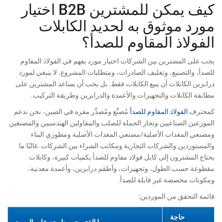
كيف يمكن للمشترين B2B اختيار
مورد موثوق به لحديد الكابلات
الفولاذ المقاوم للصدأ؟
يجب على المشترين بين الشركات اختيار مورد يفهم في الفولاذ المقاوم
للصدأ، والتصنيع، وتغليف الصادرات، ومتطلبات المشروع. لا ينبغي لمورد
درابزين الكابلات أن يبيع الكابلات فقط. بل يجب أن يساعد المشترين على
مطابقة الكابلات والتجهيزات والأعمدة والدرابزين وطريقة التركيب.
كمحترف
الفولاذ المقاوم للصدأ
مُصنِّع ومُصدِّر مقره في الصين، نحن ندعم
الموزعين الصناعيين وتجار الجملة للصلب والمقاولين الهندسيين والمصنعين
ومصنعي المعدات الأصلية/مصنعي المعدات الأصلية ومطوري البناء
والمستوردين والشركات التجارية ومكاتب الشراء بين الشركات. غالبًا ما
يحتاج المشترون إلى كابل فولاذ مقاوم للصدأ بكميات كبيرة، وكابلات
مقطوعة حسب الطول، وتجهيزات، وأطقم درابزين، وأعمدة معدنية،
ومكونات مخصصة غير قابلة للصدأ.
قائمة التحقق من الموردين:
حاجة
ما الذي يجب طرحه على المورد