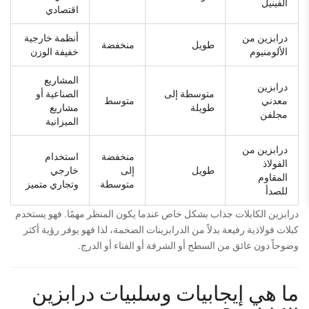
الفينيل
اقتصادي
درابزين من
أنظمة خارجية
طويل
منخفضة
الألومنيوم
خفيفة الوزن
المشاريع
درابزين
متوسطة إلى
الصناعية أو
معدني
متوسط
طويلة
مشاريع
مجلفن
الميزانية
درابزين من
منخفضة
استخدام
الفولاذ
طويل
إلى
خارجي
المقاوم
متوسطة
وتجاري متميز
للصدأ
درابزين الكابلات جذاب بشكل خاص عندما يكون المنظر مهمًا. فهو يستخدم
كبلات فولاذية رفيعة بدلاً من الدرابزينات الضخمة، لذا فهو يوفر رؤية أكثر
وضوحاً دون عائق من السطح أو الشرفة أو الفناء أو الدرج.
ما هي إيجابيات وسلبيات درابزين