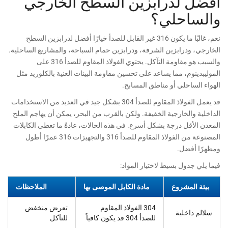
أفضل لدرابزين السطح الخارجي
والساحلي؟
نعم، غالبًا ما يكون 316 غير القابل للصدأ خيارًا أفضل لدرابزين السطح
الخارجي، ودرابزين الشرفة، ودرابزين حمام السباحة، والمشاريع الساحلية.
والسبب هو مقاومة التآكل. يحتوي الفولاذ المقاوم للصدأ 316 على
الموليبدينوم، مما يساعد على تحسين مقاومة البيئات الغنية بالكلوريد مثل
الهواء الساحلي أو مناطق المسابح.
قد يعمل الفولاذ المقاوم للصدأ 304 بشكل جيد في العديد من الاستخدامات
الداخلية والخارجية الخفيفة. ولكن بالقرب من البحر، يمكن أن يهاجم الملح
المعدن الأقل درجة بشكل أسرع. في هذه الحالات، عادةً ما تعطي الكابلات
المصنوعة من الفولاذ المقاوم للصدأ 316 والتجهيزات 316 عمرًا أطول
ومظهرًا أفضل.
فيما يلي جدول بسيط لاختيار المواد:
بيئة المشروع
مادة الكابل الموصى بها
الملاحظات
304 الفولاذ المقاوم
تعرض منخفض
سلالم داخلية
للصدأ 304 قد يكون كافياً
للتآكل