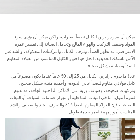
يمكن أن يبدو درابزين الكابل نظيفاً لسنوات، ولكن يمكن أن يؤدي سوء
المواد وضعف التركيب والهواء المالح وتجاهل الصيانة إلى تقصير عمره
الافتراضي. قد يظهر الصدأ، وترهل الكابل، والتركيبات المفكوكة، والشد غير
الآمن للسكك الحديدية. الحل هو اختيار الكابل المناسب من الفولاذ المقاوم
للصدأ وصيانته بشكل صحيح.
عادةً ما يدوم درابزين الكابل من 25 إلى 50 عاماً عندما يكون مصنوعاً من
كابل فولاذي مقاوم للصدأ عالي الجودة، وأعمدة مثبتة بشكل صحيح،
وتركيبات صحيحة، وصيانة دورية. في الأماكن الداخلية الجافة، قد تدوم
لفترة أطول. أما في البيئات الساحلية أو بجوار حمامات السباحة أو البيئات
الصناعية، فإن الفولاذ المقاوم للصدأ 316 والصرف الجيد والتنظيف والشد
المناسب أمور مهمة لعمر خدمة طويل.