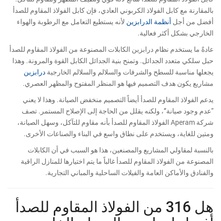
بالمقارنة مع كابل الفولاذ الكربوني العادي، فإن كابل الفولاذ المقاوم للصدأ
أفضل من أجل
أنظمة الدرابزين
لأنه يستطيع التعامل مع الرطوبة والهواء
الخارجي بشكل أكثر فعالية.
عادةً ما يستخدم نظام درابزين الكابلات المصنوعة من الفولاذ المقاوم للصدأ
حبل سلكي متعدد الجدائل. وتمنح بنية الجدائل الكابل القوة والمرونة. وهذا
يجعلها مناسبة للسطح والشرفات والسلالم والسلالم الخارجية
درابزين
مشاريع يكون هدف التصميم فيها هو المنظر المفتوح والمظهر العصري.
يدعم الفولاذ المقاوم للصدأ أيضاً التصميم منخفض الصيانة. وهذا لا يعني
“عدم وجود صيانة”، ولكنه يقلل من الحاجة إلى الإصلاح المستمر. تصف
شركة Aperam الفولاذ المقاوم للصدأ بأنه مقاوم للتآكل، وسهل الصيانة،
ومتين للغاية، ويستخدم على نطاق واسع في البناء والصناعات الأخرى.
بالنسبة لمقاولي المشاريع والمصنعين، هذا هو السبب في أن الكابلات
المصنوعة من الفولاذ المقاوم للصدأ غالباً ما يتم اختيارها للمنازل الراقية
والفنادق والأماكن العامة والفيلات الساحلية والمباني التجارية.
هل 316 من الفولاذ المقاوم للصدأ