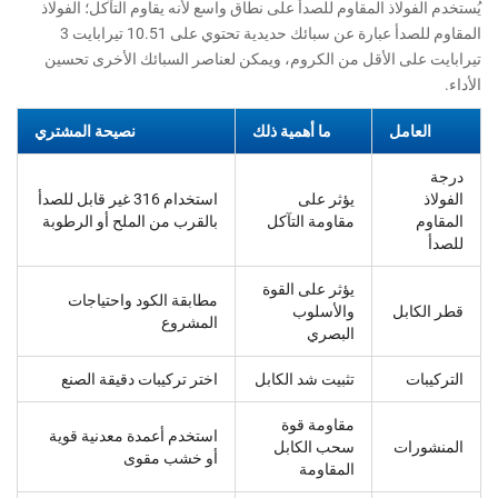
يُستخدم الفولاذ المقاوم للصدأ على نطاق واسع لأنه يقاوم التآكل؛ الفولاذ
المقاوم للصدأ عبارة عن سبائك حديدية تحتوي على 10.51 تيرابايت 3
تيرابايت على الأقل من الكروم، ويمكن لعناصر السبائك الأخرى تحسين
الأداء.
العامل
ما أهمية ذلك
نصيحة المشتري
درجة
الفولاذ
يؤثر على
استخدام 316 غير قابل للصدأ
المقاوم
مقاومة التآكل
بالقرب من الملح أو الرطوبة
للصدأ
يؤثر على القوة
مطابقة الكود واحتياجات
قطر الكابل
والأسلوب
المشروع
البصري
التركيبات
تثبيت شد الكابل
اختر تركيبات دقيقة الصنع
مقاومة قوة
استخدم أعمدة معدنية قوية
المنشورات
سحب الكابل
أو خشب مقوى
المقاومة