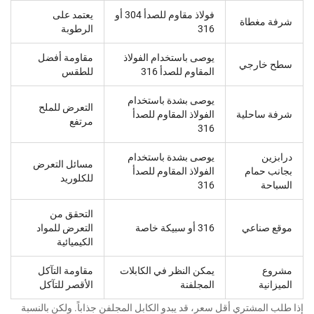
فولاذ مقاوم للصدأ 304 أو
يعتمد على
شرفة مغطاة
316
الرطوبة
يوصى باستخدام الفولاذ
مقاومة أفضل
سطح خارجي
المقاوم للصدأ 316
للطقس
يوصى بشدة باستخدام
التعرض للملح
شرفة ساحلية
الفولاذ المقاوم للصدأ
مرتفع
316
درابزين
يوصى بشدة باستخدام
مسائل التعرض
بجانب حمام
الفولاذ المقاوم للصدأ
للكلوريد
السباحة
316
التحقق من
موقع صناعي
316 أو سبيكة خاصة
التعرض للمواد
الكيميائية
مشروع
يمكن النظر في الكابلات
مقاومة التآكل
الميزانية
المجلفنة
الأقصر للتآكل
إذا طلب المشتري أقل سعر، قد يبدو الكابل المجلفن جذاباً. ولكن بالنسبة