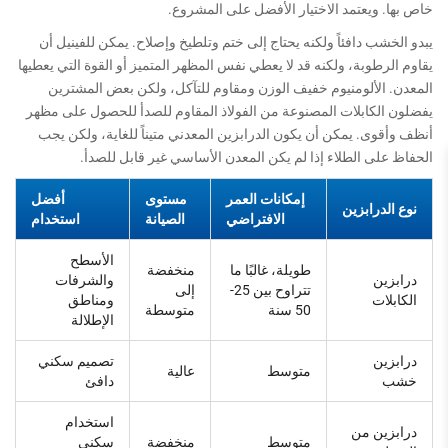
خاص بها. ويعتمد الاختيار الأفضل على المشروع.
يبدو الخشب دافئاً ولكنه يحتاج إلى ختم وتلطيخ وإصلاح. يمكن للفينيل أن
يقاوم الرطوبة، ولكنه قد لا يعطي نفس المظهر المتميز أو القوة التي يعطيها
المعدن. الألومنيوم خفيف الوزن ومقاوم للتآكل، ولكن بعض المشترين
يفضلون الكابلات المصنوعة من الفولاذ المقاوم للصدأ للحصول على مظهر
أنظف وأقوى. يمكن أن يكون الدرابزين المعدني متيناً للغاية، ولكن يجب
الحفاظ على الطلاء إذا لم يكن المعدن الأساسي غير قابل للصدأ.
إمكانات العمر
مستوى
أفضل
نوع الدرابزين
الافتراضي
الصيانة
استخدام
الأسطح
طويلة، غالبًا ما
منخفضة
درابزين
والشرفات
تتراوح بين 25-
إلى
الكابلات
ومناطق
50 سنة
متوسطة
الإطلالة
درابزين
تصميم سكني
متوسط
عالية
خشب
دافئ
استخدام
درابزين من
متوسط
منخفضة
سكني