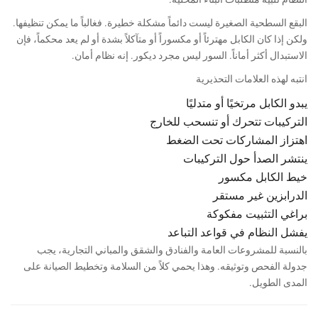
البقع السطحية الصغيرة ليست دائماً مشكلة خطيرة. فغالباً ما يمكن تنظيفها.
ولكن إذا كان الكابل مهترئاً أو مكسوراً أو متآكلاً بشدة أو لم يعد محكماً، فإن
الاستبدال أكثر أماناً. السور ليس مجرد ديكور. إنه نظام أمان.
انتبه لهذه العلامات التحذيرية
يبدو الكابل مرتخيًا أو متدليًا
التركيبات تتحرك أو تنسحب للخارج
اهتزاز المشاركات تحت الضغط
ينتشر الصدأ حول التركيبات
خيط الكابل مكسور
الدرابزين غير مستقر
براغي التثبيت مفكوكة
يفشل النظام في قواعد التباعد
بالنسبة للمشروعات العامة والفنادق والشقق والمباني التجارية، يجب
جدولة الفحص وتوثيقه. وهذا يحمي كلاً من السلامة وتخطيط الصيانة على
المدى الطويل.