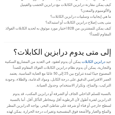
كيف يمكن مقارنة درابزين الكابلات مع درابزين الخشب والفينيل
والألومنيوم والمعدن؟
ما هي إيجابيات وسلبيات درابزين الكابلات؟
متى يجب إصلاح درابزين الكابلات أو استبداله؟
كيف يمكن للمشترين من B2B اختيار مورد موثوق به لحديد الكابلات الفولاذ
المقاوم للصدأ؟
إلى متى يدوم درابزين الكابلات؟
جيد
درابزين الكابلات
يمكن أن يدوم لعقود. في العديد من المشاريع السكنية
والتجارية، يمكن أن يدوم نظام درابزين الكابلات الفولاذ المقاوم للصدأ
المصنوع جيدًا لمدة تتراوح بين 25 إلى 50 عامًا مع العناية المناسبة. يعتمد
العمر الافتراضي الدقيق على درجة الكابل، ومواد الدعامة، والطلاء، وجودة
التركيب، والمناخ، وتكرار الاستخدام، وجدول الصيانة.
بالنسبة للسلم الداخلي الجاف أو الشرفة أو درابزين المكتب، قد يدوم
الدرابزين لفترة أطول لأن الرطوبة أقل ومخاطر التآكل أقل. أما بالنسبة
لسطح خارجي أو فناء أو شرفة على شاطئ البحر، يواجه الدرابزين المطر
والملح والغبار والأشعة فوق البنفسجية وتغيرات درجة الحرارة. يمكن لهذه