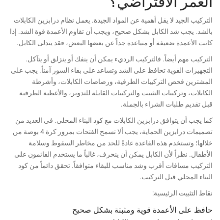
العمر الافتراضي؟
التركيب الجيد لا يقل أهمية عن المواد الجيدة. يعمل نظام درابزين الكابلات
بالشد. يجب شد الكابل بشكل صحيح، ويجب أن تقاوم الأعمدة قوة الشد. إذا
كانت الأعمدة ضعيفة أو متباعدة جداً عن بعضها البعض، فقد يتدلى الكابل.
التركيب مهم أيضاً. فالتركيب الرديء يمكن أن ينفك أو ينزلق أو يتآكل.
التجهيزات القوية تحافظ على الشد وتساعد على بقاء السور آمناً. يجب على
المشترين فحص التركيبات الطرفية، ورصاصات الكابلات، وأشرطة
الكابلات، وتركيبات التثبيت والتركيبات القابلة للتدوير، والأغطية الطرفية
قبل تقديم طلبات الشراء بالجملة.
كما يجب أن يتوافق درابزين الكابلات مع كود البناء المحلي. في العديد من
تصميمات درابزين الحماية، يجب ألا تسمح الفتحات بمرور كرة 4 بوصة من
خلالها؛ وتستخدم هذه القاعدة عادةً للحد من مخاطر السقوط وسلامة
الأطفال. نظراً لأن الكابل يمكن أن ينحرف، غالباً ما يستخدم القائمون على
التركيب مسافات أقرب وشد مناسب للبقاء متوافقاً. تحقق دائماً من كود
البناء المحلي قبل التركيب.
نقاط التثبيت الرئيسية:
حافظ على الأعمدة قوية ومثبتة بشكل صحيح