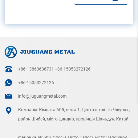
+86-13863636731
+86-15053272126
+86-15053272126
info@jiuguangmetal.com
Компанія: Кімната A05, вежа 1, Центр століття Чжуоюе,
район Шибей, місто Циндао, провінція Шаньдун, Китай.
Фабрика: № 509, Сяосін, місто Цзяосі, місто Цзяочжоу,