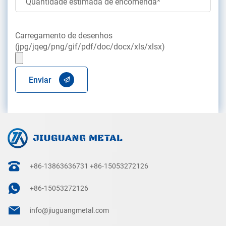
Carregamento de desenhos
(jpg/jqeg/png/gif/pdf/doc/docx/xls/xlsx)
Enviar
+86-13863636731
+86-15053272126
+86-15053272126
info@jiuguangmetal.com