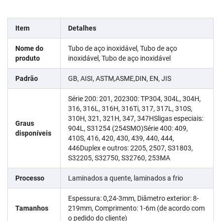
Item
Detalhes
Nome do
Tubo de aço inoxidável, Tubo de aço
produto
inoxidável, Tubo de aço inoxidável
Padrão
GB, AISI, ASTM,ASME,DIN, EN, JIS
Série 200: 201, 202300: TP304, 304L, 304H,
316, 316L, 316H, 316Ti, 317, 317L, 310S,
310H, 321, 321H, 347, 347HSligas especiais:
Graus
904L, S31254 (254SMO)Série 400: 409,
disponíveis
410S, 416, 420, 430, 439, 440, 444,
446Duplex e outros: 2205, 2507, S31803,
S32205, S32750, S32760, 253MA
Processo
Laminados a quente, laminados a frio
Espessura: 0,24-3mm, Diâmetro exterior: 8-
Tamanhos
219mm, Comprimento: 1-6m (de acordo com
o pedido do cliente)