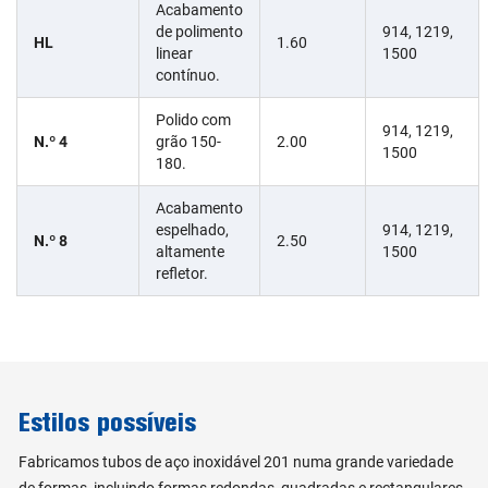
Acabamento
de polimento
914, 1219,
HL
1.60
linear
1500
contínuo.
Polido com
914, 1219,
N.º 4
grão 150-
2.00
1500
180.
Acabamento
espelhado,
914, 1219,
N.º 8
2.50
altamente
1500
refletor.
Estilos possíveis
Fabricamos tubos de aço inoxidável 201 numa grande variedade
de formas, incluindo formas redondas, quadradas e rectangulares.