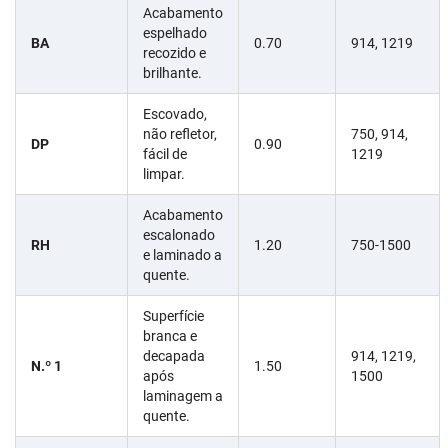
Acabamento
espelhado
BA
0.70
914, 1219
recozido e
brilhante.
Escovado,
não refletor,
750, 914,
DP
0.90
fácil de
1219
limpar.
Acabamento
escalonado
RH
1.20
750-1500
e laminado a
quente.
Superfície
branca e
decapada
914, 1219,
N.º 1
1.50
após
1500
laminagem a
quente.