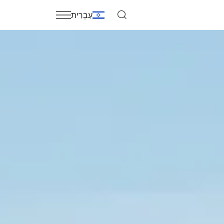
עִבְרִית