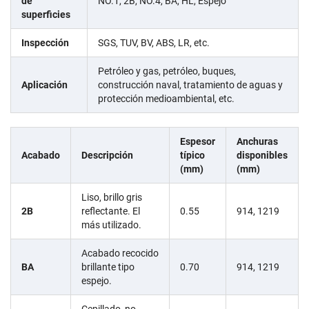
de
NO.1, 2B, NO.4, BA, HL, Espejo
superficies
Inspección
SGS, TUV, BV, ABS, LR, etc.
Petróleo y gas, petróleo, buques,
Aplicación
construcción naval, tratamiento de aguas y
protección medioambiental, etc.
Espesor
Anchuras
Acabado
Descripción
típico
disponibles
(mm)
(mm)
Liso, brillo gris
2B
reflectante. El
0.55
914, 1219
más utilizado.
Acabado recocido
BA
brillante tipo
0.70
914, 1219
espejo.
Cepillado, no