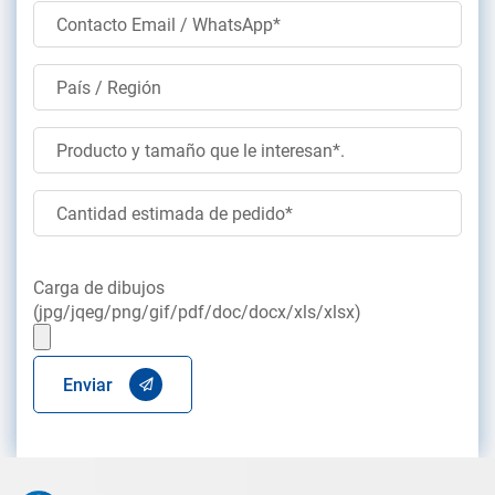
Carga de dibujos
(jpg/jqeg/png/gif/pdf/doc/docx/xls/xlsx)
Enviar