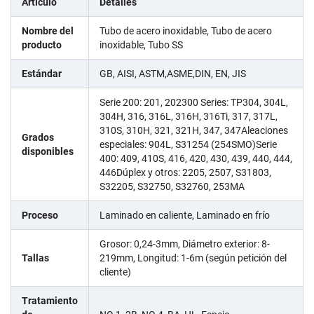
Artículo
Detalles
Nombre del
Tubo de acero inoxidable, Tubo de acero
producto
inoxidable, Tubo SS
Estándar
GB, AISI, ASTM,ASME,DIN, EN, JIS
Serie 200: 201, 202300 Series: TP304, 304L,
304H, 316, 316L, 316H, 316Ti, 317, 317L,
310S, 310H, 321, 321H, 347, 347Aleaciones
Grados
especiales: 904L, S31254 (254SMO)Serie
disponibles
400: 409, 410S, 416, 420, 430, 439, 440, 444,
446Dúplex y otros: 2205, 2507, S31803,
S32205, S32750, S32760, 253MA
Proceso
Laminado en caliente, Laminado en frío
Grosor: 0,24-3mm, Diámetro exterior: 8-
Tallas
219mm, Longitud: 1-6m (según petición del
cliente)
Tratamiento