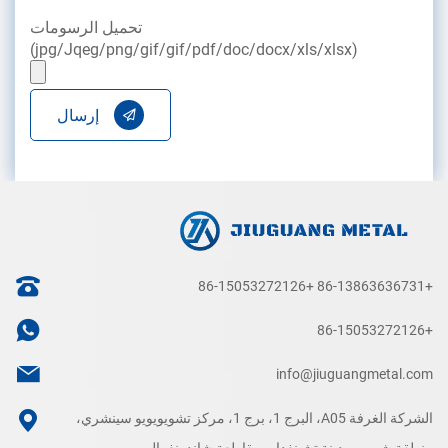
تحميل الرسومات
(jpg/Jqeg/png/gif/gif/pdf/doc/docx/xls/xlsx)
إرسال
+86-15053272126
+86-13863636731
+86-15053272126
info@jiuguangmetal.com
الشركة الغرفة A05، البرج 1، برج 1، مركز تشويويويو سينشري،
منطقة شيبي، مدينة تشينغداو، مقاطعة شاندونغ، الصين.