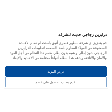
درابزين زجاجي حديث للشرفة
قم بتعزيز أي شرفة بمظهر عصري أنيق باستخدام نظام الأعمدة
المصنوعة من الفولاذ المقاوم للصدأ المصمم لتطبيقات الدرابزين
الزجاجي بدون إطار أو شبه بدون إطار. صُمم هذا النظام من أجل القوة
والأمان والأناقة، ويدعم هذا النظام أنواعاً مختلفة من الأخاديد والأبعاد
المخصصة.
معلمات المنتج
خيارات المواد
: فولاذ مقاوم للصدأ 304 / 201 / 316 / 430
عرض المزيد
تشطيب السطح
: مصقول، أو مصقول، أو مصقول، أو بلمسة نهائية
كالمرآة؛ خالٍ من الخدوش والانبعاجات والنتوءات
تقدم بطلب للحصول على خصم
خدمات مخصصة
: يمكن تصميم الأحجام، والأشكال، والتجهيزات، وخيارات
التركيب حسب متطلبات المشروع