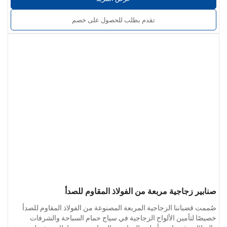
معلمات المنتج:
خيارات المواد:
الفولاذ المقاوم للصدأ 304 / 201 / 316 / 430
تقدم بطلب للحصول على خصم
سُمك الجدار:
0.4 مم إلى 5.0 مم
تشطيب السطح:
ناعمة وخالية من النتوءات والخدوش؛ متوفرة بطبقة
نهائية صناعية أو مصقولة أو مصقولة كالمرآة
خدمات مخصصة:
قطر الأنبوب، وسُمك الجدار، والتجهيزات، وطرق
التركيب القابلة للتخصيص للمشاريع
صنابير زجاجية مربعة من الفولاذ المقاوم للصدأ
صُممت قضباننا الزجاجية المربعة المصنوعة من الفولاذ المقاوم للصدأ
خصيصًا لتأمين الألواح الزجاجية في سياج حمام السباحة والشرفات