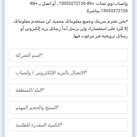
واتساب/وي تشات:
+86-15053272126
,. أو اتصل بـ
+86-
15053272126
مباشرةً.
*نحن نحترم سريتك وجميع معلوماتك محمية. لن نستخدم معلوماتك
إلا للرد على استفسارك ولن نرسل أبداً رسائل بريد إلكتروني أو
رسائل ترويجية غير مرغوب فيها.