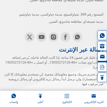
المصنع: رقم 509، شياوكسينغ، مدينة جياوكسي، مدينة جياوتشو،
مدينة تشينغداو، مقاطعة شاندونغ، الصين.
رسالة عبر الإنترنت
in
سنرد عليك في غضون 24 ساعة. إذا كانت الحالة عاجلة، يُرجى إضافة
واتساب/وي تشات:
+86-15053272126
,. أو اتصل بـ
+86-15053272126
مباشرةً.
*نحن نحترم سريتك وجميع معلوماتك محمية. لن نستخدم معلوماتك إلا للرد
على استفسارك ولن نرسل أبداً رسائل بريد إلكتروني أو رسائل ترويجية
غير مرغوب فيها.
البريد الإلكتروني
الكتالوج
أعلى
واتساب