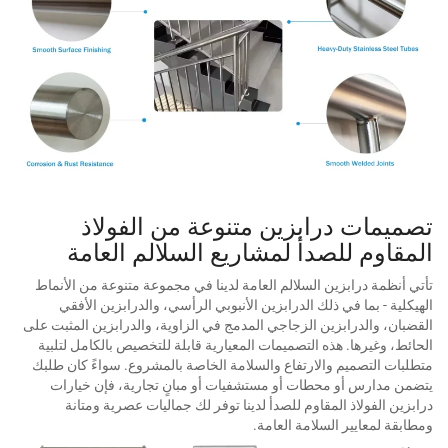
تصميمات درابزين متنوعة من الفولاذ
المقاوم للصدأ لمشاريع السلالم العامة
تأتي أنظمة درابزين السلالم العامة لدينا في مجموعة متنوعة من الأنماط
الهيكلية - بما في ذلك الدرابزين الأنبوبي الرأسي، والدرابزين الأفقي
القضبان، والدرابزين الزجاجي المدمج في الزاوية، والدرابزين المثبت على
الحائط، وغيرها. هذه التصميمات المعيارية قابلة للتخصيص بالكامل لتلبية
متطلبات التصميم والارتفاع والسلامة الخاصة بالمشروع. سواءً كان طلبك
يتضمن مدارس أو محطات أو مستشفيات أو مبانٍ تجارية، فإن خيارات
درابزين الفولاذ المقاوم للصدأ لدينا توفر لك جماليات عصرية ومتانة
ومطابقة لمعايير السلامة العامة.