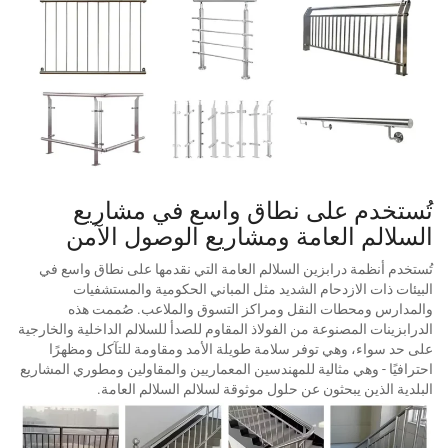
تُستخدم على نطاق واسع في مشاريع
السلالم العامة ومشاريع الوصول الآمن
تُستخدم أنظمة درابزين السلالم العامة التي نقدمها على نطاق واسع في
البيئات ذات الازدحام الشديد مثل المباني الحكومية والمستشفيات
والمدارس ومحطات النقل ومراكز التسوق والملاعب. صُممت هذه
الدرابزينات المصنوعة من الفولاذ المقاوم للصدأ للسلالم الداخلية والخارجية
على حد سواء، وهي توفر سلامة طويلة الأمد ومقاومة للتآكل ومظهرًا
احترافيًا - وهي مثالية للمهندسين المعماريين والمقاولين ومطوري المشاريع
البلدية الذين يبحثون عن حلول موثوقة لسلالم السلالم العامة.