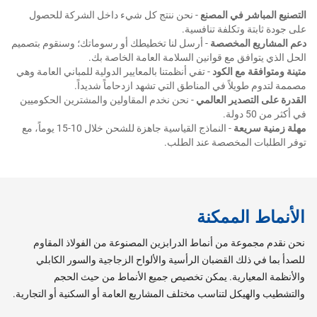
التصنيع المباشر في المصنع
- نحن ننتج كل شيء داخل الشركة للحصول
على جودة ثابتة وتكلفة تنافسية.
دعم المشاريع المخصصة
- أرسل لنا تخطيطك أو رسوماتك؛ وسنقوم بتصميم
الحل الذي يتوافق مع قوانين السلامة العامة الخاصة بك.
متينة ومتوافقة مع الكود
- تفي أنظمتنا بالمعايير الدولية للمباني العامة وهي
مصممة لتدوم طويلاً في المناطق التي تشهد ازدحاماً شديداً.
القدرة على التصدير العالمي
- نحن نخدم المقاولين والمشترين الحكوميين
في أكثر من 50 دولة.
مهلة زمنية سريعة
- النماذج القياسية جاهزة للشحن خلال 10-15 يوماً، مع
توفر الطلبات المخصصة عند الطلب.
الأنماط الممكنة
نحن نقدم مجموعة من أنماط الدرابزين المصنوعة من الفولاذ المقاوم
للصدأ بما في ذلك القضبان الرأسية والألواح الزجاجية والسور الكابلي
والأنظمة المعيارية. يمكن تخصيص جميع الأنماط من حيث الحجم
والتشطيب والهيكل لتناسب مختلف المشاريع العامة أو السكنية أو التجارية.