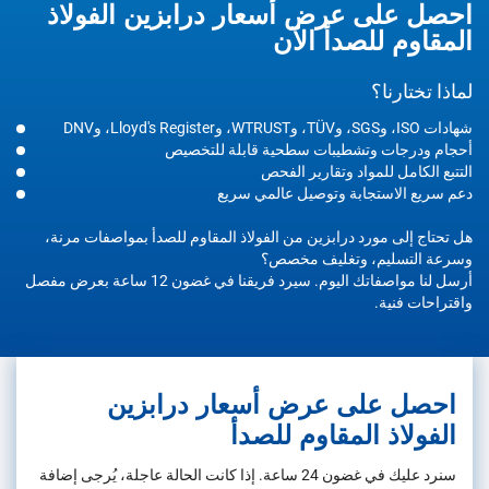
احصل على عرض أسعار درابزين الفولاذ
المقاوم للصدأ الآن
لماذا تختارنا؟
شهادات ISO، وSGS، وTÜV، وWTRUST، وLloyd's Register، وDNV
أحجام ودرجات وتشطيبات سطحية قابلة للتخصيص
التتبع الكامل للمواد وتقارير الفحص
دعم سريع الاستجابة وتوصيل عالمي سريع
هل تحتاج إلى مورد درابزين من الفولاذ المقاوم للصدأ بمواصفات مرنة،
وسرعة التسليم، وتغليف مخصص؟
أرسل لنا مواصفاتك اليوم. سيرد فريقنا في غضون 12 ساعة بعرض مفصل
واقتراحات فنية.
احصل على عرض أسعار درابزين
الفولاذ المقاوم للصدأ
سنرد عليك في غضون 24 ساعة. إذا كانت الحالة عاجلة، يُرجى إضافة