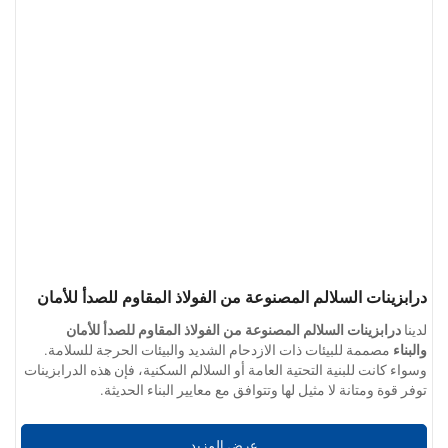
درابزينات السلالم المصنوعة من الفولاذ المقاوم للصدأ للأمان
والبناء
لدينا
درابزينات السلالم المصنوعة من الفولاذ المقاوم للصدأ للأمان
والبناء
مصممة للبيئات ذات الازدحام الشديد والبيئات الحرجة للسلامة.
وسواء كانت للبنية التحتية العامة أو السلالم السكنية، فإن هذه الدرابزينات
توفر قوة ومتانة لا مثيل لها وتتوافق مع معايير البناء الحديثة.
مصممة للأداء وموثوق بها للسلامة - الحل المثالي لدرابزين السلالم
لمشاريع الإنشاءات والمرافق العامة.
عرض المزيد