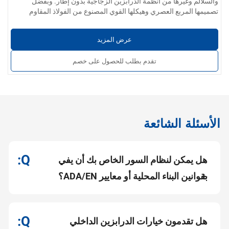
والسلالم وغيرها من أنظمة الدرابزين الزجاجية بدون إطار. وبفضل
تصميمها المربع العصري وهيكلها القوي المصنوع من الفولاذ المقاوم
معلمات المنتج:
للصدأ، فهي تجمع بين السلامة والثبات والأناقة، مما يجعلها مثالية
خيارات المواد:
الفولاذ المقاوم للصدأ 304 / 201 / 316 / 430
للمشاريع السكنية والتجارية على حد سواء.
عرض المزيد
سُمك الجدار:
0.4 مم إلى 5.0 مم
تشطيب السطح:
أملس وخالٍ من النتوءات وخالٍ من الخدوش أو الخدوش
تقدم بطلب للحصول على خصم
أو الشقوق. تشمل الخيارات تشطيبات مصقولة أو مصقولة أو مصقولة
بلمسات نهائية ساتانية.
خدمات مخصصة:
متوفر بأحجام وأشكال وتشطيبات مختلفة. يتم توفير
التخصيص حسب الطلب/التصنيع حسب الطلب لمطابقة مواصفات
المشروع.
الأسئلة الشائعة
هل يمكن لنظام السور الخاص بك أن يفي
بقوانين البناء المحلية أو معايير ADA/EN؟
هل تقدمون خيارات الدرابزين الداخلي