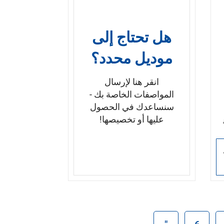
مصقولة أو مصقولة كالمرآة
ل
خدمات مخصصة:
مسافات بين
القضبان، ونمط العمود، والتركيب
هل تحتاج إلى
على السطح أو على الجانب،
موديل محدد؟
والتركيبات الطرفية القابلة
للتخصيص لمشروعك
انقر هنا لإرسال
المواصفات الخاصة بك -
سنساعدك في الحصول
عليها أو تخصيصها!
دأ
ت
"
6