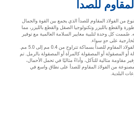
لمقاوم للصدأ
 من الفولاذ المقاوم للصدأ الذي يجمع بين القوة والجمال
. يتم تصنيعها باستخدام معدات CNC المتطورة والقطع بالليزر وتكنولوجيا الصقل والقطع بالليزر، مما
 صُممت كل وحدة لتلبية معايير السلامة العالمية مع توفير
ارجية على حدٍ سواء.
تشمل خيارات المواد 201 و304 و316 و430 من الفولاذ المقاوم للصدأ بسماكة تتراوح من 0.4 مم إلى 5.0 مم.
و المصقولة أو المصقولة كالمرآة أو المصقولة بالرمل. تم
ر مقاومة مثالية للتآكل، وأداءً مثاليًا في تحمل الأحمال،
المصنوعة من الفولاذ المقاوم للصدأ على نطاق واسع في
ات البلدية.