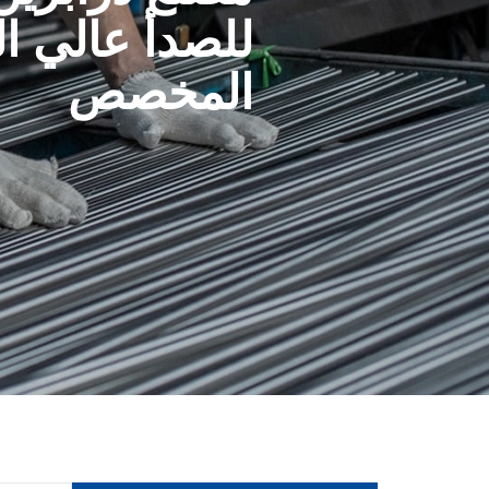
للصدأ عالي ال
المخصص