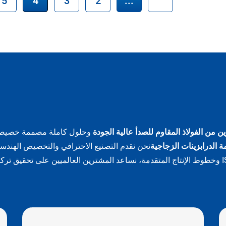
 والخدوش؛ متوفرة بطبقة
الميكانيكية.
الأحجام، والأشكال، والتجهيزات،
ناعية أو مصقولة أو مصقولة
وطرق التركيب حسب متطلبات
المشروع المحددة
مخصصة:
قطر الأنبوب،
جدار، والتجهيزات، وطرق
القابلة للتخصيص للمشاريع
ن من الفولاذ المقاوم للصدأ عالية الجودة
وحلول كاملة مصممة خصيصاً لت
ة الدرابزينات الزجاجية
نحن نقدم التصنيع الاحترافي والتخصيص الهندسي