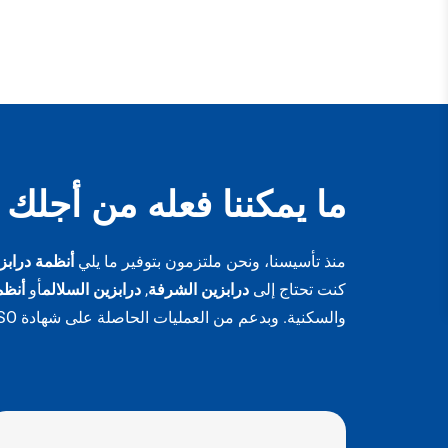
النتوءات
نهائية ص
كالمرآة
خدمات 
وسُمك ال
التركيب 
ما يمكننا فعله من أجلك
منذ تأسيسنا، ونحن ملتزمون بتوفير ما يلي
أنظمة درابزي
كنت تحتاج إلى
درابزين الشرفة
,
درابزين السلالم
أو
أنظم
والسكنية. وبدعم من العمليات الحاصلة على شهادة ISO وخطوط الإنتاج المتقدمة، نساعد المشترين العالميين على تحقيق تركيبات درابزين آمنة وأنيقة ومتينة.