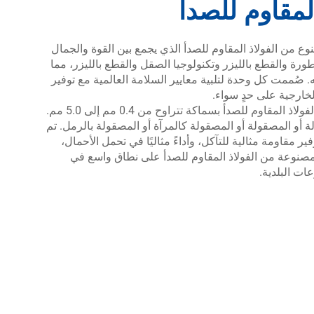
لمقاوم للصدأ
 من الفولاذ المقاوم للصدأ الذي يجمع بين القوة والجمال
. يتم تصنيعها باستخدام معدات CNC المتطورة والقطع بالليزر وتكنولوجيا الصقل والقطع بالليزر، مما
 صُممت كل وحدة لتلبية معايير السلامة العالمية مع توفير
ارجية على حدٍ سواء.
تشمل خيارات المواد 201 و304 و316 و430 من الفولاذ المقاوم للصدأ بسماكة تتراوح من 0.4 مم إلى 5.0 مم.
و المصقولة أو المصقولة كالمرآة أو المصقولة بالرمل. تم
ر مقاومة مثالية للتآكل، وأداءً مثاليًا في تحمل الأحمال،
المصنوعة من الفولاذ المقاوم للصدأ على نطاق واسع في
ات البلدية.