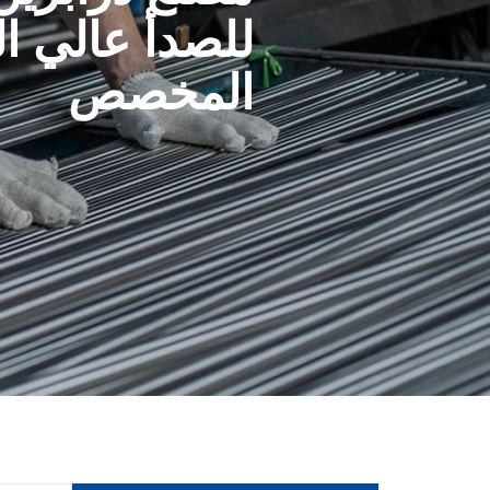
للصدأ عالي ال
المخصص