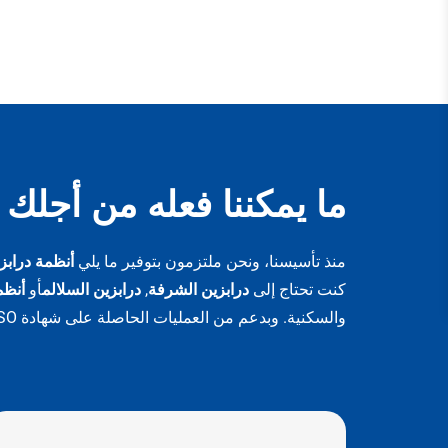
الأحجام، 
وخيارات
المشروع
ما يمكننا فعله من أجلك
منذ تأسيسنا، ونحن ملتزمون بتوفير ما يلي
أنظمة درابزي
كنت تحتاج إلى
درابزين الشرفة
,
درابزين السلالم
أو
أنظم
والسكنية. وبدعم من العمليات الحاصلة على شهادة ISO وخطوط الإنتاج المتقدمة، نساعد المشترين العالميين على تحقيق تركيبات درابزين آمنة وأنيقة ومتينة.