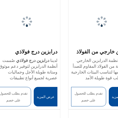
 خارجي من الفولاذ
درابزين درج فولاذي
 للصدأ
ظمة الدرابزين الخارجي
لدينا
درابزين درج فولاذي
صُممت
 من الفولاذ المقاوم للصدأ
أنظمة الدرابزين لتوفير دعم موثوق
ها لتناسب البيئات الخارجية
ومتانة طويلة الأجل وجماليات
لب قوة طويلة الأمد
عصرية لجميع أنواع تطبيقات
للتآكل ومطابقة لمعايير
-خيارات المواد
: فولاذ مقاوم للصدأ
السلالم. يتم تصنيع كل درابزين من
تُستخدم هذه الدرابزينات
304 / 201 / 316 / 430
الفولاذ المقاوم للصدأ أو الفولاذ
تقدم بطلب للحصول
تقدم بطلب للحصول
 السلالم والمنحدرات
-سُمك الجدار
: 0.4 مم - 5.0 مم
الكربوني عالي الجودة، ويتم تصنيع
زيد
عرض المزيد
على خصم
على خصم
 والممرات العامة، وهي
-تشطيب السطح
كل درابزين بدقة لتلبية معايير
: سطح صناعي غي
ن الفولاذ المقاوم للصدأ
السلامة المطلوبة وتفضيلات
يتم إنتاج جميع حواجز الحماية مع
لامع أو مصقول أو مصقول كالمرآة
عالي الجودة 304 أو 316 مع خيارات
التصميم.
مع طلاء اختياري مضاد للبصمات
مراقبة صارمة لجودة السطح، مما