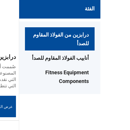
الفئة
درابزين من الفولاذ المقاوم
للصدأ
درابزين
أنابيب الفولاذ المقاوم للصدأ
المقاوم
صُممت أن
Fitness Equipment
المصنوعة
التي نقدم
Components
التي تتط
ومقاومة 
السلامة. 
عادةً في
عرض الم
والشرفات
مصنوعة م