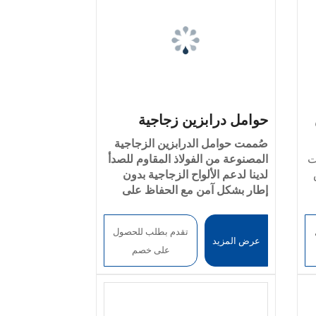
ل
حوامل درابزين زجاجية
صُممت حوامل الدرابزين الزجاجية
ت
المصنوعة من الفولاذ المقاوم للصدأ
لدينا لدعم الألواح الزجاجية بدون
إطار بشكل آمن مع الحفاظ على
معلمات المنتج
المظهر العصري البسيط.
توفر هذه
خيارات المواد
الأقواس دعامة قوية ومقاومة
: فولاذ مقاوم للصدأ
تقدم بطلب للحصول
304 / 201 / 316 / 430
للتآكل للألواح الزجاجية المقواة مع
عرض المزيد
على خصم
ية
الحفاظ على المظهر الأنيق
تشطيب السطح
: مصقول، أو
والعصري.
مصقول، أو مصقول، أو بلمسة نهائية
ير
كالمرآة؛ خالٍ من الخدوش
والانبعاجات والنتوءات